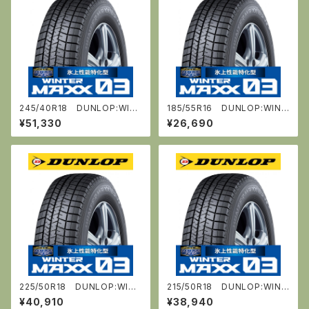
245/40R18 DUNLOP:WIN
185/55R16 DUNLOP:WINT
TER MAXX03(ｳｲﾝﾀｰﾏｯｸｽ03）
ER MAXX03(ｳｲﾝﾀｰﾏｯｸｽ03）
¥51,330
¥26,690
225/50R18 DUNLOP:WINT
215/50R18 DUNLOP:WINT
ER MAXX03(ｳｲﾝﾀｰﾏｯｸｽ03）
ER MAXX03(ｳｲﾝﾀｰﾏｯｸｽ03）
¥40,910
¥38,940