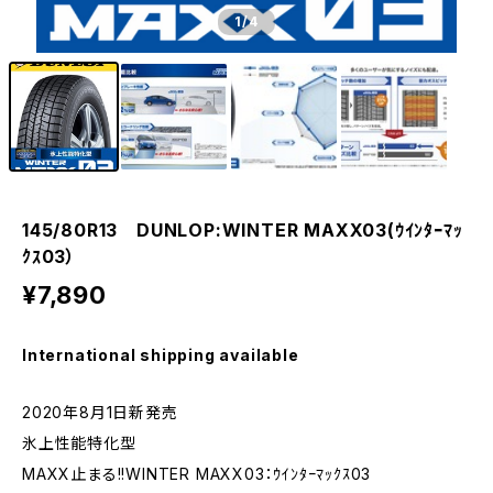
1
/4
145/80R13 DUNLOP:WINTER MAXX03(ｳｲﾝﾀｰﾏｯ
ｸｽ03）
¥7,890
International shipping available
2020年8月1日新発売
氷上性能特化型
MAXX止まる!!WINTER MAXX03：ｳｲﾝﾀｰﾏｯｸｽ03