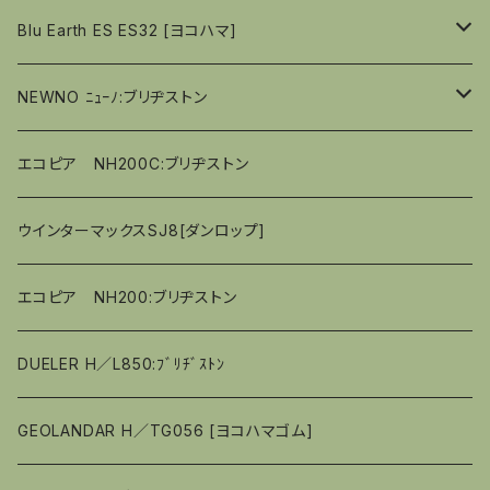
偏平率（％）55
55ｼｰｽﾞ
偏平率（％）50
55ｼﾘｰｽﾞ
偏平率（％）60
偏平率（％）45
55ｼﾘｰｽﾞ
偏平率（％）65
偏平率（％）65
偏平率（％）70
17ｲﾝﾁ
１６ｲﾝﾁ
15ｲﾝﾁ
15ｲﾝﾁ
Blu Earth ES ES32 [ヨコハマ]
偏平率（％）45
50ｼﾘｰｽﾞ
50ｼﾘｰｽﾞ
偏平率（％）60
偏平率（％）60
偏平率（％）65
偏平率（％）55
偏平率（％）65
偏平率（％）65
18ｲﾝﾁ
１７ｲﾝﾁ
16ｲﾝﾁ
16ｲﾝﾁ
13ｲﾝﾁ
NEWNO ﾆｭｰﾉ:ブリヂストン
45ｼﾘｰｽﾞ
45ｼﾘｰｽﾞ
偏平率（％）55
偏平率（％）55
偏平率（％）60
偏平率（％）50
偏平率（％）60
偏平率（％）60
偏平率（％）45
偏平率（％）60
偏平率（％）65
１８ｲﾝﾁ
17ｲﾝﾁ
17ｲﾝﾁ
14ｲﾝﾁ
13ｲﾝﾁ
エコピア NH200C:ブリヂストン
40ｼﾘｰｽﾞ
偏平率（％）55
偏平率（％）45
偏平率（％）55
偏平率（％）55
偏平率（％）55
偏平率（％）60
偏平率（％）55
偏平率（％）60
18ｲﾝﾁ
18ｲﾝﾁ
15ｲﾝﾁ
14ｲﾝﾁ
ウインターマックスSJ8[ダンロップ]
偏平率（％）50
偏平率（％）50
偏平率（％）55
偏平率（％）50
偏平率（％）55
偏平率（％）60
16ｲﾝﾁ
15ｲﾝﾁ
エコピア NH200:ブリヂストン
偏平率（％）45
偏平率（％）50
偏平率（％）45
偏平率（％）50
偏平率（％）55
17ｲﾝﾁ
16ｲﾝﾁ
DUELER H／L850:ﾌﾞﾘﾁﾞｽﾄﾝ
偏平率（％）45
偏平率（％）50
17ｲﾝﾁ
GEOLANDAR H／TG056 [ヨコハマゴム]
偏平率（％）45