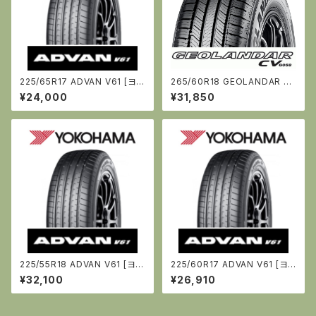
225/65R17 ADVAN V61 [ヨコ
265/60R18 GEOLANDAR C
ハマ]
V G058《ｼﾞｵﾗﾝﾀﾞｰ》 [ﾖｺﾊﾏ]
¥24,000
¥31,850
225/55R18 ADVAN V61 [ヨコ
225/60R17 ADVAN V61 [ヨコ
ハマ]
ハマ]
¥32,100
¥26,910