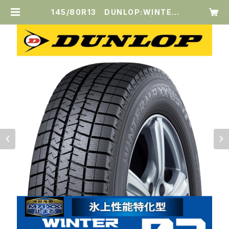
145/80R13 DUNLOP:WINTER
MAXX03(ｳｲﾝﾀｰﾏｯｸｽ03） | タイヤ
専門店 最上タイヤセンター.com