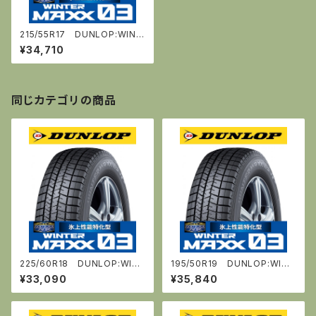
215/55R17 DUNLOP:WINT
ER MAXX03(ｳｲﾝﾀｰﾏｯｸｽ03）
¥34,710
同じカテゴリの商品
225/60R18 DUNLOP:WIN
195/50R19 DUNLOP:WINT
TER MAXX03(ｳｲﾝﾀｰﾏｯｸｽ03）
ER MAXX03(ｳｲﾝﾀｰﾏｯｸｽ03）
¥33,090
¥35,840