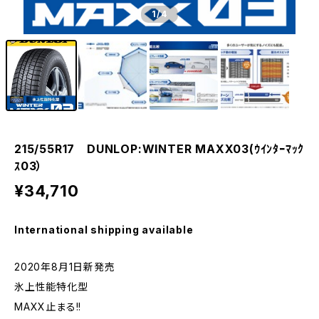
1
/4
215/55R17 DUNLOP:WINTER MAXX03(ｳｲﾝﾀｰﾏｯｸ
ｽ03）
¥34,710
International shipping available
2020年8月1日新発売
氷上性能特化型
MAXX止まる!!