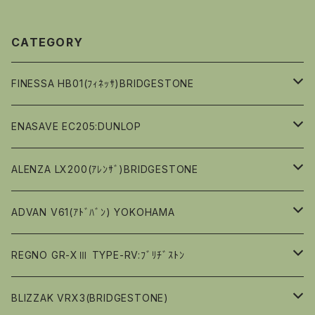
CATEGORY
FINESSA HB01(ﾌｨﾈｯｻ)BRIDGESTONE
14ｲﾝﾁ
ENASAVE EC205:DUNLOP
偏平率（％）７０
15ｲﾝﾁ
13ｲﾝﾁ
ALENZA LX200(ｱﾚﾝｻﾞ)BRIDGESTONE
偏平率（％）６５
偏平率（％）６５
偏平率（％）80
16ｲﾝﾁ
14ｲﾝﾁ
16ｲﾝﾁ
ADVAN V61(ｱﾄﾞﾊﾞﾝ) YOKOHAMA
偏平率（％）６０
偏平率（％）６０
偏平率（％）70
偏平率（％）６５
偏平率（％）70
偏平率（％）80
17ｲﾝﾁ
15ｲﾝﾁ
17ｲﾝﾁ
17ｲﾝﾁ
REGNO GR-XⅢ TYPE-RV:ﾌﾞﾘﾁﾞｽﾄﾝ
偏平率（％）５５
偏平率（％）65
偏平率（％）６０
偏平率（％）65
偏平率（％）70
偏平率（％）６０
偏平率（％）65
偏平率（％）65
偏平率（％）65
18ｲﾝﾁ
16ｲﾝﾁ
18ｲﾝﾁ
18ｲﾝﾁ
15ｲﾝﾁ
BLIZZAK VRX3(BRIDGESTONE)