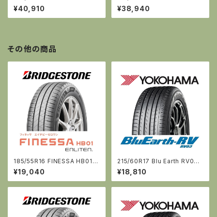
ER MAXX03(ｳｲﾝﾀｰﾏｯｸｽ03）
ER MAXX03(ｳｲﾝﾀｰﾏｯｸｽ03）
¥40,910
¥38,940
その他の商品
185/55R16 FINESSA HB01:
215/60R17 Blu Earth RV03
ブリヂストン
[ヨコハマ]
¥19,040
¥18,810