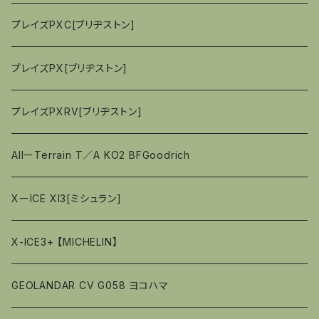
偏平率（％）45
18ｲﾝﾁ
プレイズPXC[ブリヂストン]
偏平率（％）40
プレイズPX[ブリヂストン]
プレイズPXRV[ブリヂストン]
AllーTerrain T／A KO2 BFGoodrich
XーICE XI3[ミシュラン]
X-ICE3+ 【MICHELIN】
GEOLANDAR CV G058 ヨコハマ