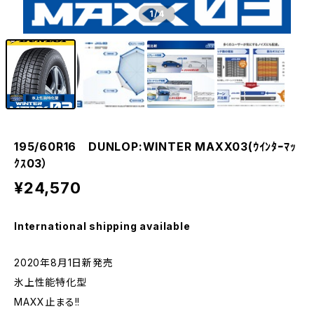
1
/4
195/60R16 DUNLOP:WINTER MAXX03(ｳｲﾝﾀｰﾏｯ
ｸｽ03）
¥24,570
International shipping available
2020年8月1日新発売
氷上性能特化型
MAXX止まる!!