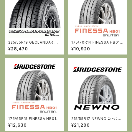
225/55R19 GEOLANDAR CV
175/70R14 FINESSA HB01:
G058《ｼﾞｵﾗﾝﾀﾞｰ》 [ﾖｺﾊﾏ]
ブリヂストン
¥28,470
¥10,920
175/65R15 FINESSA HB01:
215/55R17 NEWNO ﾆｭｰﾉ：BR
ブリヂストン
IDGESTONE
¥12,630
¥21,200