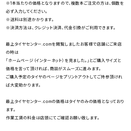
※1本当たりの価格となりますので、複数本ご注文の方は、個数を
必ず入力してください。
※送料は別途かかります。
※決済方法は、クレジット決済、代金引換がご利用できます。
最上タイヤセンター.comを閲覧しましたお客様で店舗にご来店
の時は
「ホームページ（インターネット）を見ました。」とご購入サイズと
価格を言って頂ければ、商談がスムーズに進みます。
ご購入予定のタイヤのページをプリントアウトしてご持参頂けれ
ば大変助かります。
最上タイヤセンター.comの価格はタイヤのみの価格となっており
ます。
作業工賃の料金は店頭にてご確認お願い致します。