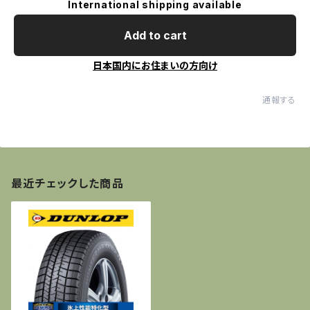
International shipping available
Add to cart
日本国内にお住まいの方向け
通報する
最近チェックした商品