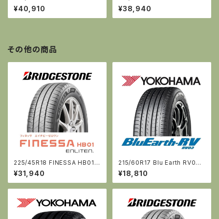
ER MAXX03(ｳｲﾝﾀｰﾏｯｸｽ03）
ER MAXX03(ｳｲﾝﾀｰﾏｯｸｽ03）
¥40,910
¥38,940
その他の商品
225/45R18 FINESSA HB01:
215/60R17 Blu Earth RV03
ブリヂストン
[ヨコハマ]
¥31,940
¥18,810