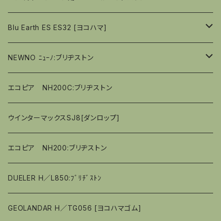
偏平率（％）55
55ｼｰｽﾞ
偏平率（％）50
55ｼﾘｰｽﾞ
偏平率（％）60
偏平率（％）45
55ｼﾘｰｽﾞ
偏平率（％）65
偏平率（％）65
偏平率（％）70
17ｲﾝﾁ
１６ｲﾝﾁ
15ｲﾝﾁ
15ｲﾝﾁ
Blu Earth ES ES32 [ヨコハマ]
偏平率（％）45
50ｼﾘｰｽﾞ
50ｼﾘｰｽﾞ
偏平率（％）60
偏平率（％）60
偏平率（％）65
偏平率（％）55
偏平率（％）65
偏平率（％）65
18ｲﾝﾁ
１７ｲﾝﾁ
16ｲﾝﾁ
16ｲﾝﾁ
13ｲﾝﾁ
NEWNO ﾆｭｰﾉ:ブリヂストン
45ｼﾘｰｽﾞ
45ｼﾘｰｽﾞ
偏平率（％）55
偏平率（％）55
偏平率（％）60
偏平率（％）50
偏平率（％）60
偏平率（％）60
偏平率（％）45
偏平率（％）60
偏平率（％）65
１８ｲﾝﾁ
17ｲﾝﾁ
17ｲﾝﾁ
14ｲﾝﾁ
13ｲﾝﾁ
エコピア NH200C:ブリヂストン
40ｼﾘｰｽﾞ
偏平率（％）55
偏平率（％）45
偏平率（％）55
偏平率（％）55
偏平率（％）55
偏平率（％）60
偏平率（％）55
偏平率（％）60
18ｲﾝﾁ
18ｲﾝﾁ
15ｲﾝﾁ
14ｲﾝﾁ
ウインターマックスSJ8[ダンロップ]
偏平率（％）50
偏平率（％）50
偏平率（％）55
偏平率（％）50
偏平率（％）55
偏平率（％）60
16ｲﾝﾁ
15ｲﾝﾁ
エコピア NH200:ブリヂストン
偏平率（％）45
偏平率（％）50
偏平率（％）45
偏平率（％）50
偏平率（％）55
17ｲﾝﾁ
16ｲﾝﾁ
DUELER H／L850:ﾌﾞﾘﾁﾞｽﾄﾝ
偏平率（％）45
偏平率（％）50
17ｲﾝﾁ
GEOLANDAR H／TG056 [ヨコハマゴム]