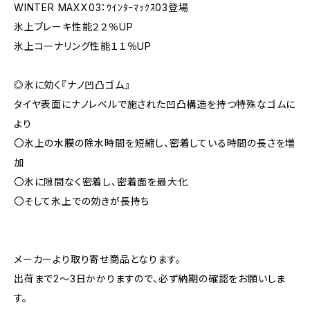
WINTER MAXX03：ｳｲﾝﾀｰﾏｯｸｽ03登場
氷上ブレーキ性能２２％UP
氷上コーナリング性能１１％UP
◎氷に効く『ナノ凹凸ゴム』
タイヤ表面にナノレベルで施された凹凸構造を持つ特殊なゴムに
より
〇氷上の水膜の除水時間を短縮し、密着している時間の長さを増
加
〇氷に隙間なく密着し、密着面を最大化
〇そして氷上での効きが長持ち
メーカーより取り寄せ商品となります。
出荷まで2～3日かかりますので、必ず納期の確認をお願いしま
す。