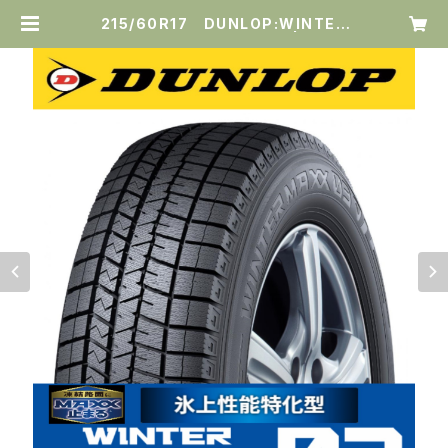
215/60R17 DUNLOP:WINTER
MAXX03(ｳｲﾝﾀｰﾏｯｸｽ03） | タイヤ
専門店 最上タイヤセンター.com