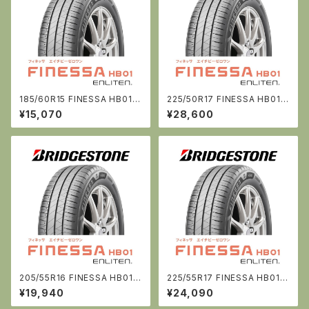
185/60R15 FINESSA HB01:
225/50R17 FINESSA HB01:
ブリヂストン
ブリヂストン
¥15,070
¥28,600
205/55R16 FINESSA HB01:
225/55R17 FINESSA HB01:
ブリヂストン
ブリヂストン
¥19,940
¥24,090