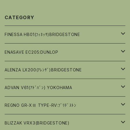
CATEGORY
FINESSA HB01(ﾌｨﾈｯｻ)BRIDGESTONE
14ｲﾝﾁ
ENASAVE EC205:DUNLOP
偏平率（％）７０
15ｲﾝﾁ
13ｲﾝﾁ
ALENZA LX200(ｱﾚﾝｻﾞ)BRIDGESTONE
偏平率（％）６５
偏平率（％）６５
偏平率（％）80
16ｲﾝﾁ
14ｲﾝﾁ
16ｲﾝﾁ
ADVAN V61(ｱﾄﾞﾊﾞﾝ) YOKOHAMA
偏平率（％）６０
偏平率（％）６０
偏平率（％）70
偏平率（％）６５
偏平率（％）70
偏平率（％）80
17ｲﾝﾁ
15ｲﾝﾁ
17ｲﾝﾁ
17ｲﾝﾁ
REGNO GR-XⅢ TYPE-RV:ﾌﾞﾘﾁﾞｽﾄﾝ
偏平率（％）５５
偏平率（％）65
偏平率（％）６０
偏平率（％）65
偏平率（％）70
偏平率（％）６０
偏平率（％）65
偏平率（％）65
偏平率（％）65
18ｲﾝﾁ
16ｲﾝﾁ
18ｲﾝﾁ
18ｲﾝﾁ
15ｲﾝﾁ
BLIZZAK VRX3(BRIDGESTONE)