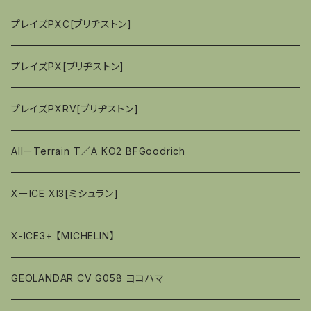
偏平率（％）45
18ｲﾝﾁ
プレイズPXC[ブリヂストン]
偏平率（％）40
プレイズPX[ブリヂストン]
プレイズPXRV[ブリヂストン]
AllーTerrain T／A KO2 BFGoodrich
XーICE XI3[ミシュラン]
X-ICE3+ 【MICHELIN】
GEOLANDAR CV G058 ヨコハマ