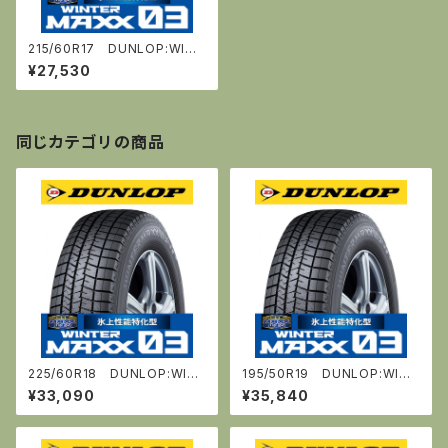
215/60R17 DUNLOP:WINT
ER MAXX03(ｳｲﾝﾀｰﾏｯｸｽ03）
¥27,530
同じカテゴリの商品
225/60R18 DUNLOP:WIN
195/50R19 DUNLOP:WINT
TER MAXX03(ｳｲﾝﾀｰﾏｯｸｽ03）
ER MAXX03(ｳｲﾝﾀｰﾏｯｸｽ03）
¥33,090
¥35,840