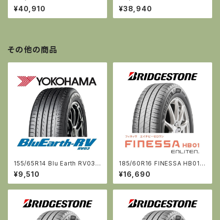
ER MAXX03(ｳｲﾝﾀｰﾏｯｸｽ03）
ER MAXX03(ｳｲﾝﾀｰﾏｯｸｽ03）
¥40,910
¥38,940
その他の商品
155/65R14 Blu Earth RV03
185/60R16 FINESSA HB01:
[ヨコハマ]
ブリヂストン
¥9,510
¥16,690