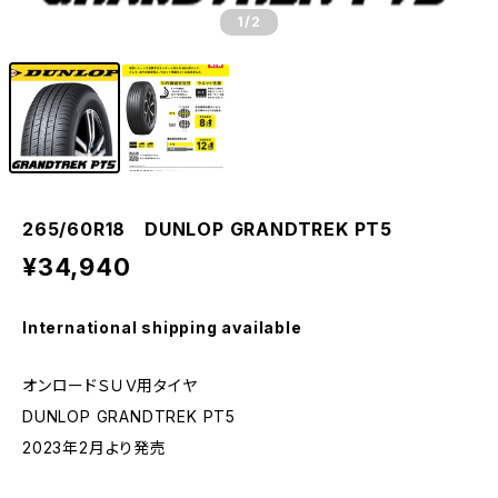
1
/2
265/60R18 DUNLOP GRANDTREK PT5
¥34,940
International shipping available
オンロードＳＵＶ用タイヤ
DUNLOP GRANDTREK PT5
2023年2月より発売