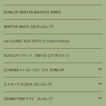
偏平率（％）50
偏平率（％）50
偏平率（％）55
偏平率（％）65
偏平率（％）45
偏平率（％）60
偏平率（％）65
偏平率（％）７０
偏平率（％）60
偏平率（％）65
偏平率（％）７０
偏平率（％）７０
16ｲﾝﾁ
１５インチ
１５インチ
13ｲﾝﾁ
DUNLOP:WINTER MAXX03 WM03
偏平率（％）45
偏平率（％）55
偏平率（％）60
偏平率（％）６５
偏平率（％）55
偏平率（％）60
偏平率（％）６５
偏平率（％）６５
偏平率（％）65
偏平率（％）８０
偏平率（％）６５
17ｲﾝﾁ
１６インチ
１６インチ
14ｲﾝﾁ
WINTER MAXX 02[ダンロップ]
偏平率（％）50
偏平率（％）55
偏平率（％）50
偏平率（％）55
偏平率（％）６０
偏平率（％）６０
偏平率（％）60
偏平率（％）６５
偏平率（％）６０
偏平率（％）65
偏平率（％）８０
偏平率（％）８０
偏平率（％）70
18ｲﾝﾁ
１７インチ
１７インチ
15ｲﾝﾁ
ice GUARD SUV G075 [ＹＯＫＯＨＡＭＡ]
偏平率（％）45
偏平率（％）55
偏平率（％）６０
偏平率（％）５５
偏平率（％）60
偏平率（％）７０
偏平率（％）７０
偏平率（％）65
偏平率（％）65
偏平率（％）６５
偏平率（％）６５
偏平率（％）65
19ｲﾝﾁ
１８インチ
１８インチ
16ｲﾝﾁ
SUVCUVﾌﾞﾘｻﾞｯｸ DM-V3 [ブリヂストン]
偏平率（％）50
偏平率（％）５５
偏平率（％）55
偏平率（％）６５
偏平率（％）６５
偏平率（％）60
偏平率（％）60
偏平率（％）６０
偏平率（％）６０
偏平率（％）60
偏平率（％）50
偏平率（％）６５
偏平率（％）６５
偏平率（％）65
１９インチ
１９インチ
17ｲﾝﾁ
LE MANSⅤ+≪ﾙ･ﾏﾝ5ﾌﾟﾗｽ≫ DUNLOP
偏平率（％）50
偏平率（％）６０
偏平率（％）６０
偏平率（％）55
偏平率（％）55
偏平率（％）５５
偏平率（％）５５
偏平率（％）55
偏平率（％）６０
偏平率（％）６０
偏平率（％）60
偏平率（％）５５
偏平率（％）６０
偏平率（％）60
18ｲﾝﾁ
14ｲﾝﾁ
エナセーブ EC204 [ダンロップ]
偏平率（％）45
偏平率（％）５５
偏平率（％）５５
偏平率（％）50
偏平率（％）５０
偏平率（％）５０
偏平率（％）５５
偏平率（％）５５
偏平率（％）55
偏平率（％）５０
偏平率（％）５５
偏平率（％）55
偏平率（％）60
19ｲﾝﾁ
15ｲﾝﾁ
１３ｲﾝﾁ
GRANDTREK PT5 ダンロップ