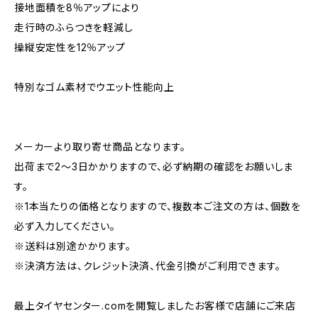
接地面積を8％アップにより
走行時のふらつきを軽減し
操縦安定性を12％アップ
特別なゴム素材でウエット性能向上
メーカーより取り寄せ商品となります。
出荷まで2～3日かかりますので、必ず納期の確認をお願いしま
す。
※1本当たりの価格となりますので、複数本ご注文の方は、個数を
必ず入力してください。
※送料は別途かかります。
※決済方法は、クレジット決済、代金引換がご利用できます。
最上タイヤセンター.comを閲覧しましたお客様で店舗にご来店