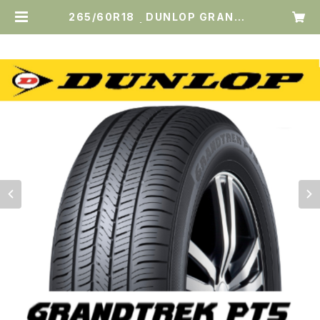
265/60R18 DUNLOP GRANDT
REK PT5 | タイヤ専門店 最上タ
イヤセンター.com