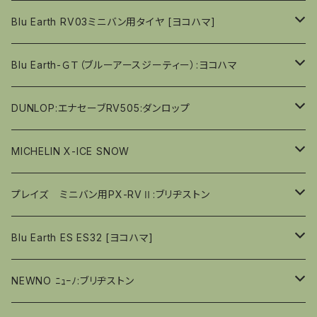
偏平率（％）45
偏平率（％）４５
偏平率（％）４５
偏平率（％）５０
偏平率（％）５０
偏平率（％）50
偏平率（％）４５
偏平率（％）５０
偏平率（％）50
偏平率（％）55
偏平率（％）50
偏平率（％）80
16ｲﾝﾁ
１４ｲﾝﾁ
15ｲﾝﾁ
Blu Earth RV03ミニバン用タイヤ [ヨコハマ]
偏平率（％）40
偏平率（％）４０
偏平率（％）４０
偏平率（％）４５
偏平率（％）４５
偏平率（％）４５
偏平率（％）45
偏平率（％）50
偏平率（％）70
偏平率（％）70
17ｲﾝﾁ
１５ｲﾝﾁ
16ｲﾝﾁ
15ｲﾝﾁ
Blu Earth-ＧＴ（ブルーアースジーティー）:ヨコハマ
偏平率（％）４０
偏平率（％）４０
偏平率（％）４０
偏平率（％）45
偏平率（％）65
偏平率（％）65
偏平率（％）65
65ｼﾘｰｽﾞ
18ｲﾝﾁ
１６ｲﾝﾁ
17ｲﾝﾁ
16ｲﾝﾁ
14ｲﾝﾁ
DUNLOP:エナセーブRV505:ダンロップ
偏平率（％）40
偏平率（％）60
偏平率（％）60
60ｼﾘｰｽﾞ
偏平率（％）65
65ｼﾘｰｽﾞ
偏平率（％）65
19ｲﾝﾁ
１７ｲﾝﾁ
18ｲﾝﾁ
17ｲﾝﾁ
15ｲﾝﾁ
１４ｲﾝﾁ
MICHELIN X-ICE SNOW
偏平率（％）55
偏平率（％）55
55ｼｰｽﾞ
偏平率（％）60
60ｼｰｽﾞ
偏平率（％）55
60ｼﾘｰｽﾞ
偏平率（％）65
偏平率（％）65
20ｲﾝﾁ
１８ｲﾝﾁ
18ｲﾝﾁ
16ｲﾝﾁ
１５ｲﾝﾁ
14ｲﾝﾁ
プレイズ ミニバン用PX-RVⅡ:ブリヂストン
偏平率（％）55
55ｼｰｽﾞ
偏平率（％）50
55ｼﾘｰｽﾞ
偏平率（％）60
偏平率（％）45
55ｼﾘｰｽﾞ
偏平率（％）65
偏平率（％）65
偏平率（％）70
17ｲﾝﾁ
１６ｲﾝﾁ
15ｲﾝﾁ
15ｲﾝﾁ
Blu Earth ES ES32 [ヨコハマ]
偏平率（％）45
50ｼﾘｰｽﾞ
50ｼﾘｰｽﾞ
偏平率（％）60
偏平率（％）60
偏平率（％）65
偏平率（％）55
偏平率（％）65
偏平率（％）65
18ｲﾝﾁ
１７ｲﾝﾁ
16ｲﾝﾁ
16ｲﾝﾁ
13ｲﾝﾁ
NEWNO ﾆｭｰﾉ:ブリヂストン
45ｼﾘｰｽﾞ
45ｼﾘｰｽﾞ
偏平率（％）55
偏平率（％）55
偏平率（％）60