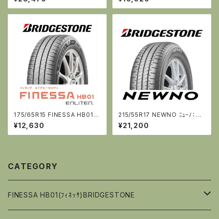
175/65R15 FINESSA HB01:
215/55R17 NEWNO ﾆｭｰﾉ：BR
ブリヂストン
IDGESTONE
¥12,630
¥21,200
CATEGORY
FINESSA HB01(ﾌｨﾈｯｻ)BRIDGESTONE