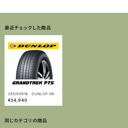
最近チェックした商品
265/60R18 DUNLOP GRA
NDTREK PT5
¥34,940
同じカテゴリの商品