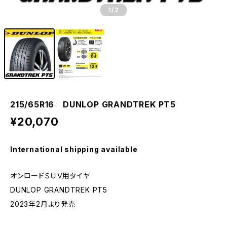
1
/2
215/65R16 DUNLOP GRANDTREK PT5
¥20,070
International shipping available
オンロードＳＵＶ用タイヤ
DUNLOP GRANDTREK PT5
2023年2月より発売