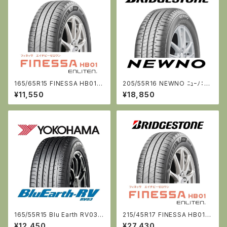
165/65R15 FINESSA HB01:
205/55R16 NEWNO ﾆｭｰﾉ：B
ブリヂストン
RIDGESTONE
¥11,550
¥18,850
165/55R15 Blu Earth RV03
215/45R17 FINESSA HB01:
[ヨコハマ]
ブリヂストン
¥12,450
¥27,430