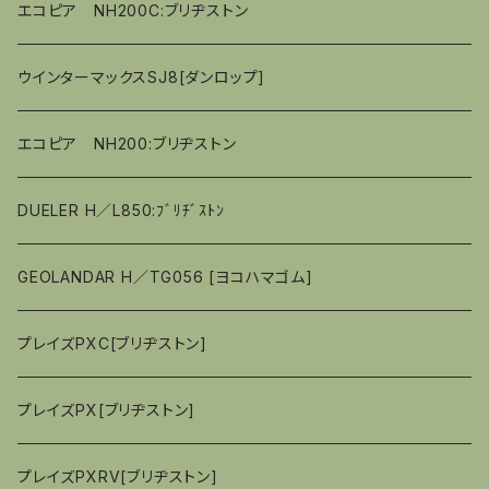
偏平率（％）50
偏平率（％）60
偏平率（％）60
偏平率（％）45
偏平率（％）60
偏平率（％）65
１８ｲﾝﾁ
17ｲﾝﾁ
17ｲﾝﾁ
14ｲﾝﾁ
13ｲﾝﾁ
エコピア NH200C:ブリヂストン
40ｼﾘｰｽﾞ
偏平率（％）55
偏平率（％）45
偏平率（％）55
偏平率（％）55
偏平率（％）55
偏平率（％）60
偏平率（％）55
偏平率（％）60
18ｲﾝﾁ
18ｲﾝﾁ
15ｲﾝﾁ
14ｲﾝﾁ
ウインターマックスSJ8[ダンロップ]
偏平率（％）50
偏平率（％）50
偏平率（％）55
偏平率（％）50
偏平率（％）55
偏平率（％）60
16ｲﾝﾁ
15ｲﾝﾁ
エコピア NH200:ブリヂストン
偏平率（％）45
偏平率（％）50
偏平率（％）45
偏平率（％）50
偏平率（％）55
17ｲﾝﾁ
16ｲﾝﾁ
DUELER H／L850:ﾌﾞﾘﾁﾞｽﾄﾝ
偏平率（％）45
偏平率（％）50
17ｲﾝﾁ
GEOLANDAR H／TG056 [ヨコハマゴム]
偏平率（％）45
18ｲﾝﾁ
プレイズPXC[ブリヂストン]
偏平率（％）40
プレイズPX[ブリヂストン]
プレイズPXRV[ブリヂストン]