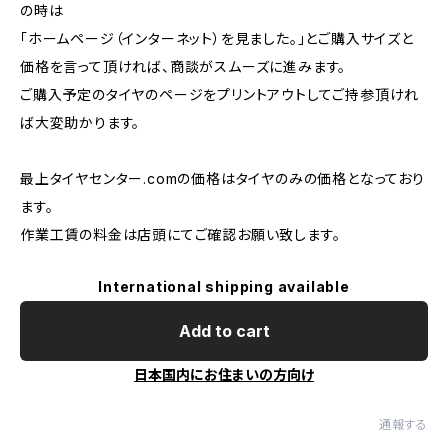
の時は
「ホームページ（インターネット）を見ました。」とご購入サイズと
価格を言って頂ければ、商談がスムーズに進みます。
ご購入予定のタイヤのページをプリントアウトしてご持参頂けれ
ば大変助かります。
最上タイヤセンター.comの価格はタイヤのみの価格となっており
ます。
作業工賃の料金は店頭にてご確認お願い致します。
International shipping available
Add to cart
日本国内にお住まいの方向け
通報する