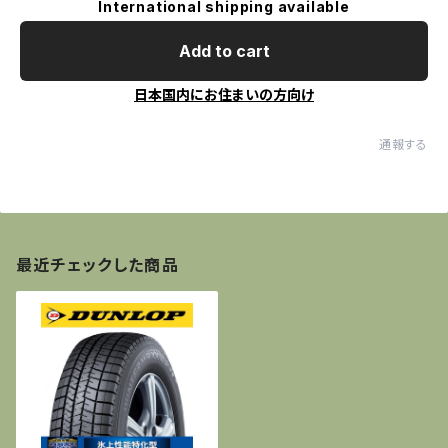
International shipping available
Add to cart
日本国内にお住まいの方向け
通報する
最近チェックした商品