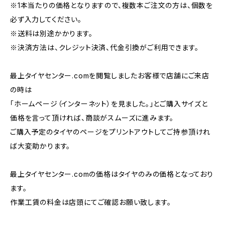
※1本当たりの価格となりますので、複数本ご注文の方は、個数を
必ず入力してください。
※送料は別途かかります。
※決済方法は、クレジット決済、代金引換がご利用できます。
最上タイヤセンター.comを閲覧しましたお客様で店舗にご来店
の時は
「ホームページ（インターネット）を見ました。」とご購入サイズと
価格を言って頂ければ、商談がスムーズに進みます。
ご購入予定のタイヤのページをプリントアウトしてご持参頂けれ
ば大変助かります。
最上タイヤセンター.comの価格はタイヤのみの価格となっており
ます。
作業工賃の料金は店頭にてご確認お願い致します。