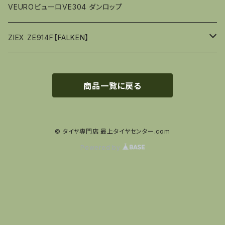
VEUROビューロVE304 ダンロップ
ZIEX ZE914F【FALKEN】
15ｲﾝﾁ
商品一覧に戻る
16ｲﾝﾁ
17ｲﾝﾁ
© タイヤ専門店 最上タイヤセンター.com
Powered by
18ｲﾝﾁ