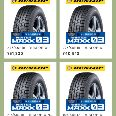
245/40R18 DUNLOP:WIN
225/50R18 DUNLOP:WINT
TER MAXX03(ｳｲﾝﾀｰﾏｯｸｽ03）
ER MAXX03(ｳｲﾝﾀｰﾏｯｸｽ03）
¥51,330
¥40,910
215/50R18 DUNLOP:WINT
195/60R17 DUNLOP:WINT