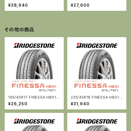
ER MAXX03(ｳｲﾝﾀｰﾏｯｸｽ03）
ER MAXX03(ｳｲﾝﾀｰﾏｯｸｽ03）
¥38,940
¥27,600
その他の商品
195/45R17 FINESSA HB01:
225/45R18 FINESSA HB01:
ブリヂストン
ブリヂストン
¥26,250
¥31,940