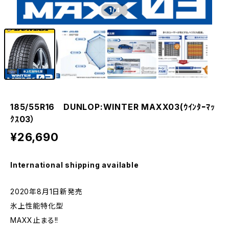
1
/4
185/55R16 DUNLOP:WINTER MAXX03(ｳｲﾝﾀｰﾏｯ
ｸｽ03）
¥26,690
International shipping available
2020年8月1日新発売
氷上性能特化型
MAXX止まる!!