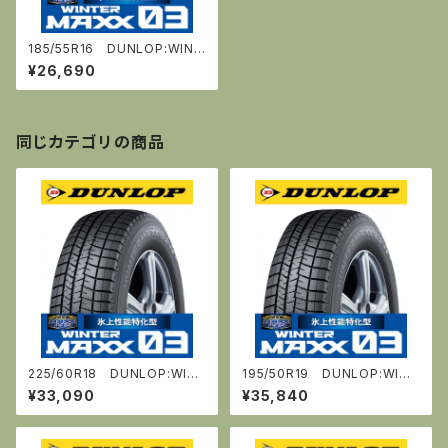
185/55R16 DUNLOP:WINT
ER MAXX03(ｳｲﾝﾀｰﾏｯｸｽ03）
¥26,690
同じカテゴリの商品
225/60R18 DUNLOP:WIN
195/50R19 DUNLOP:WINT
TER MAXX03(ｳｲﾝﾀｰﾏｯｸｽ03）
ER MAXX03(ｳｲﾝﾀｰﾏｯｸｽ03）
¥33,090
¥35,840