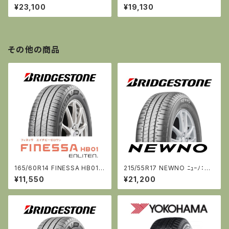
バン用タイヤ プレイズPX-RV
バン用タイヤ プレイズPX-RV
¥23,100
¥19,130
Ⅱ
Ⅱ
その他の商品
165/60R14 FINESSA HB01:
215/55R17 NEWNO ﾆｭｰﾉ：BR
ブリヂストン
IDGESTONE
¥11,550
¥21,200