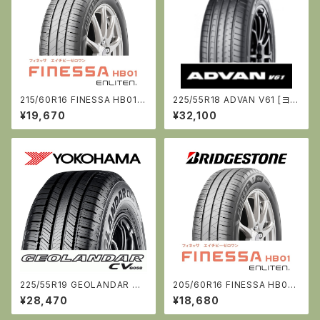
215/60R16 FINESSA HB01:
225/55R18 ADVAN V61 [ヨコ
ブリヂストン
ハマ]
¥19,670
¥32,100
225/55R19 GEOLANDAR CV
205/60R16 FINESSA HB01:
G058《ｼﾞｵﾗﾝﾀﾞｰ》 [ﾖｺﾊﾏ]
ブリヂストン
¥28,470
¥18,680