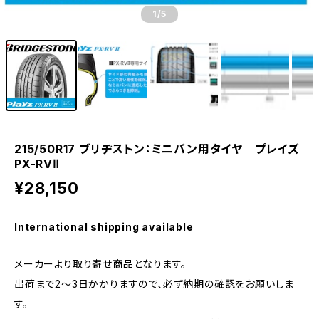
1
/5
215/50R17 ブリヂストン：ミニバン用タイヤ プレイズ
PX-RVⅡ
¥28,150
International shipping available
メーカーより取り寄せ商品となります。
出荷まで2～3日かかりますので、必ず納期の確認をお願いしま
す。