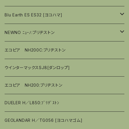
偏平率（％）55
55ｼｰｽﾞ
偏平率（％）50
55ｼﾘｰｽﾞ
偏平率（％）60
偏平率（％）45
55ｼﾘｰｽﾞ
偏平率（％）65
偏平率（％）65
偏平率（％）70
17ｲﾝﾁ
１６ｲﾝﾁ
15ｲﾝﾁ
15ｲﾝﾁ
Blu Earth ES ES32 [ヨコハマ]
偏平率（％）45
50ｼﾘｰｽﾞ
50ｼﾘｰｽﾞ
偏平率（％）60
偏平率（％）60
偏平率（％）65
偏平率（％）55
偏平率（％）65
偏平率（％）65
18ｲﾝﾁ
１７ｲﾝﾁ
16ｲﾝﾁ
16ｲﾝﾁ
13ｲﾝﾁ
NEWNO ﾆｭｰﾉ:ブリヂストン
45ｼﾘｰｽﾞ
45ｼﾘｰｽﾞ
偏平率（％）55
偏平率（％）55
偏平率（％）60
偏平率（％）50
偏平率（％）60
偏平率（％）60
偏平率（％）45
偏平率（％）60
偏平率（％）65
１８ｲﾝﾁ
17ｲﾝﾁ
17ｲﾝﾁ
14ｲﾝﾁ
13ｲﾝﾁ
エコピア NH200C:ブリヂストン
40ｼﾘｰｽﾞ
偏平率（％）55
偏平率（％）45
偏平率（％）55
偏平率（％）55
偏平率（％）55
偏平率（％）60
偏平率（％）55
偏平率（％）60
18ｲﾝﾁ
18ｲﾝﾁ
15ｲﾝﾁ
14ｲﾝﾁ
ウインターマックスSJ8[ダンロップ]
偏平率（％）50
偏平率（％）50
偏平率（％）55
偏平率（％）50
偏平率（％）55
偏平率（％）60
16ｲﾝﾁ
15ｲﾝﾁ
エコピア NH200:ブリヂストン
偏平率（％）45
偏平率（％）50
偏平率（％）45
偏平率（％）50
偏平率（％）55
17ｲﾝﾁ
16ｲﾝﾁ
DUELER H／L850:ﾌﾞﾘﾁﾞｽﾄﾝ
偏平率（％）45
偏平率（％）50
17ｲﾝﾁ
GEOLANDAR H／TG056 [ヨコハマゴム]