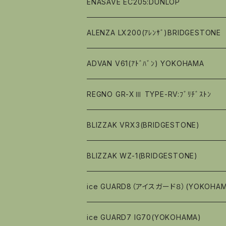
14ｲﾝﾁ
ENASAVE EC205:DUNLOP
偏平率（％）７０
15ｲﾝﾁ
13ｲﾝﾁ
ALENZA LX200(ｱﾚﾝｻﾞ)BRIDGESTONE
偏平率（％）６５
偏平率（％）６５
偏平率（％）80
16ｲﾝﾁ
14ｲﾝﾁ
16ｲﾝﾁ
ADVAN V61(ｱﾄﾞﾊﾞﾝ) YOKOHAMA
偏平率（％）６０
偏平率（％）６０
偏平率（％）70
偏平率（％）６５
偏平率（％）70
偏平率（％）80
17ｲﾝﾁ
15ｲﾝﾁ
17ｲﾝﾁ
17ｲﾝﾁ
REGNO GR-XⅢ TYPE-RV:ﾌﾞﾘﾁﾞｽﾄﾝ
偏平率（％）５５
偏平率（％）65
偏平率（％）６０
偏平率（％）65
偏平率（％）70
偏平率（％）６０
偏平率（％）65
偏平率（％）65
偏平率（％）65
18ｲﾝﾁ
16ｲﾝﾁ
18ｲﾝﾁ
18ｲﾝﾁ
15ｲﾝﾁ
BLIZZAK VRX3(BRIDGESTONE)
偏平率（％）５５
偏平率（％）60
偏平率（％）５５
偏平率（％）60
偏平率（％）60
偏平率（％）５５
偏平率（％）65
偏平率（％）60
偏平率（％）60
偏平率（％）65
19ｲﾝﾁ
17ｲﾝﾁ
19ｲﾝﾁ
19ｲﾝﾁ
16ｲﾝﾁ
13ｲﾝﾁ
BLIZZAK WZ-1(BRIDGESTONE)
偏平率（％）５０
偏平率（％）５０
偏平率（％）55
偏平率（％）55
偏平率（％）５０
偏平率（％）60
偏平率（％）55
偏平率（％）55
偏平率（％）５０
偏平率（％）60
偏平率（％）55
偏平率（％）55
偏平率（％）65
偏平率（％）80
18ｲﾝﾁ
17ｲﾝﾁ
14ｲﾝﾁ
１３インチ
ice GUARD8（アイスガード８）(YOKOHAM
偏平率（％）４５
偏平率（％）４５
偏平率（％）55
偏平率（％）50
偏平率（％）55
偏平率（％）45
偏平率（％）60
偏平率（％）70
偏平率（％）50
偏平率（％）65
偏平率（％）70
偏平率（％）８０
18ｲﾝﾁ
15ｲﾝﾁ
１４インチ
１４インチ
ice GUARD7 IG70(YOKOHAMA)