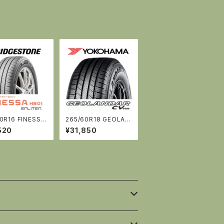
60R16 FINESSA
265/60R18 GEOLAN
1:ブリヂストン
DAR CV G058《ｼﾞｵﾗﾝ
520
¥31,850
ﾀﾞｰ》 [ﾖｺﾊﾏ]