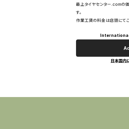
最上タイヤセンター.comの
す。
作業工賃の料金は店頭にてご
Internationa
Ad
日本国内