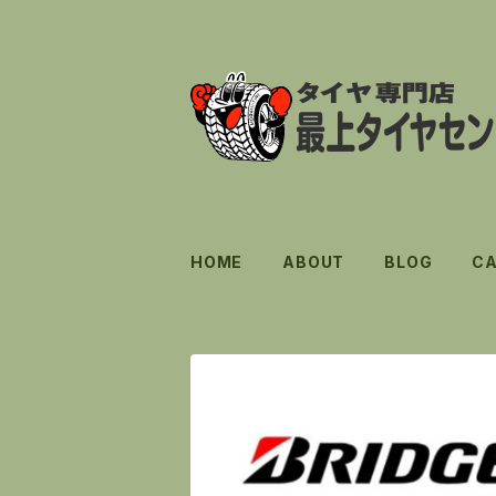
HOME
ABOUT
BLOG
C