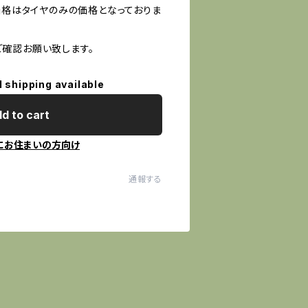
価格はタイヤのみの価格となっておりま
確認お願い致します。
l shipping available
d to cart
にお住まいの方向け
通報する