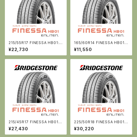
215/55R17 FINESSA HB01:ブ
165/60R14 FINESSA HB01:
リヂストン
ブリヂストン
¥22,730
¥11,550
215/45R17 FINESSA HB01:
225/50R18 FINESSA HB01:
ブリヂストン
ブリヂストン
¥27,430
¥30,220