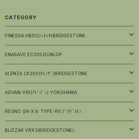
CATEGORY
FINESSA HB01(ﾌｨﾈｯｻ)BRIDGESTONE
14ｲﾝﾁ
ENASAVE EC205:DUNLOP
偏平率（％）７０
15ｲﾝﾁ
13ｲﾝﾁ
ALENZA LX200(ｱﾚﾝｻﾞ)BRIDGESTONE
偏平率（％）６５
偏平率（％）６５
偏平率（％）80
16ｲﾝﾁ
14ｲﾝﾁ
16ｲﾝﾁ
ADVAN V61(ｱﾄﾞﾊﾞﾝ) YOKOHAMA
偏平率（％）６０
偏平率（％）６０
偏平率（％）70
偏平率（％）６５
偏平率（％）70
偏平率（％）80
17ｲﾝﾁ
15ｲﾝﾁ
17ｲﾝﾁ
17ｲﾝﾁ
REGNO GR-XⅢ TYPE-RV:ﾌﾞﾘﾁﾞｽﾄﾝ
偏平率（％）５５
偏平率（％）65
偏平率（％）６０
偏平率（％）65
偏平率（％）70
偏平率（％）６０
偏平率（％）65
偏平率（％）65
偏平率（％）65
18ｲﾝﾁ
16ｲﾝﾁ
18ｲﾝﾁ
18ｲﾝﾁ
15ｲﾝﾁ
BLIZZAK VRX3(BRIDGESTONE)