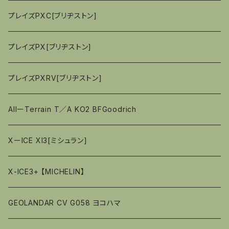
偏平率（％）45
18ｲﾝﾁ
プレイズPXC[ブリヂストン]
偏平率（％）40
プレイズPX[ブリヂストン]
プレイズPXRV[ブリヂストン]
AllーTerrain T／A KO2 BFGoodrich
XーICE XI3[ミシュラン]
X-ICE3+ 【MICHELIN】
GEOLANDAR CV G058 ヨコハマ