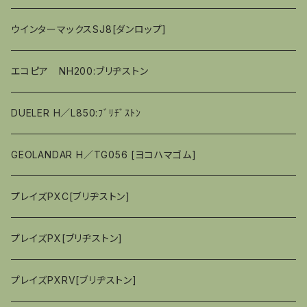
40ｼﾘｰｽﾞ
偏平率（％）55
偏平率（％）45
偏平率（％）55
偏平率（％）55
偏平率（％）55
偏平率（％）60
偏平率（％）55
偏平率（％）60
18ｲﾝﾁ
18ｲﾝﾁ
15ｲﾝﾁ
14ｲﾝﾁ
ウインターマックスSJ8[ダンロップ]
偏平率（％）50
偏平率（％）50
偏平率（％）55
偏平率（％）50
偏平率（％）55
偏平率（％）60
16ｲﾝﾁ
15ｲﾝﾁ
エコピア NH200:ブリヂストン
偏平率（％）45
偏平率（％）50
偏平率（％）45
偏平率（％）50
偏平率（％）55
17ｲﾝﾁ
16ｲﾝﾁ
DUELER H／L850:ﾌﾞﾘﾁﾞｽﾄﾝ
偏平率（％）45
偏平率（％）50
17ｲﾝﾁ
GEOLANDAR H／TG056 [ヨコハマゴム]
偏平率（％）45
18ｲﾝﾁ
プレイズPXC[ブリヂストン]
偏平率（％）40
プレイズPX[ブリヂストン]
プレイズPXRV[ブリヂストン]