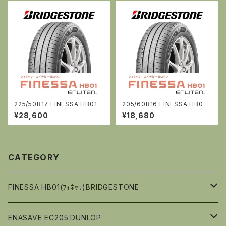
225/50R17 FINESSA HB01:
205/60R16 FINESSA HB01:
ブリヂストン
ブリヂストン
¥28,600
¥18,680
CATEGORY
FINESSA HB01(ﾌｨﾈｯｻ)BRIDGESTONE
14ｲﾝﾁ
ENASAVE EC205:DUNLOP