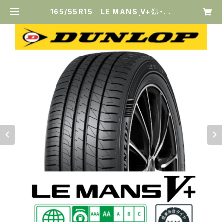
165/55R15 LE MANS V+《ﾙ・ﾏﾝ
ﾌｧｲﾌﾞﾌﾟﾗｽ》 [ダンロップ] | タイヤ専
門店 最上タイヤセンター.com