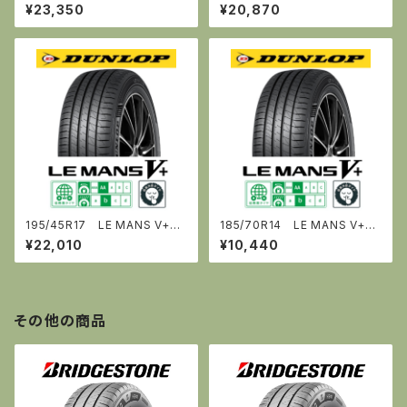
《ﾙ・ﾏﾝ ﾌｧｲﾌﾞﾌﾟﾗｽ》 [ダンロップ]
ﾏﾝ ﾌｧｲﾌﾞﾌﾟﾗｽ》 [ダンロップ]
¥23,350
¥20,870
195/45R17 LE MANS V+
185/70R14 LE MANS V+
《ﾙ・ﾏﾝ ﾌｧｲﾌﾞﾌﾟﾗｽ》 [ダンロップ]
《ﾙ・ﾏﾝ ﾌｧｲﾌﾞﾌﾟﾗｽ》 [ダンロップ]
¥22,010
¥10,440
その他の商品