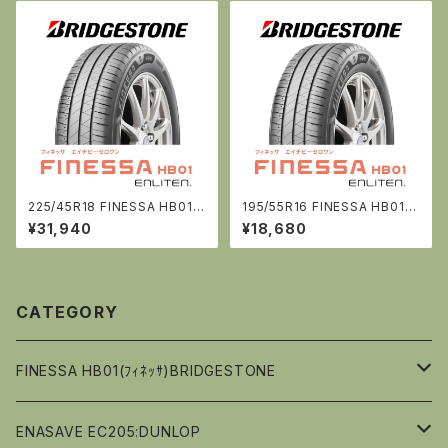
225/45R18 FINESSA HB01:
195/55R16 FINESSA HB01:
ブリヂストン
ブリヂストン
¥31,940
¥18,680
CATEGORY
FINESSA HB01(ﾌｨﾈｯｻ)BRIDGESTONE
14ｲﾝﾁ
ENASAVE EC205:DUNLOP