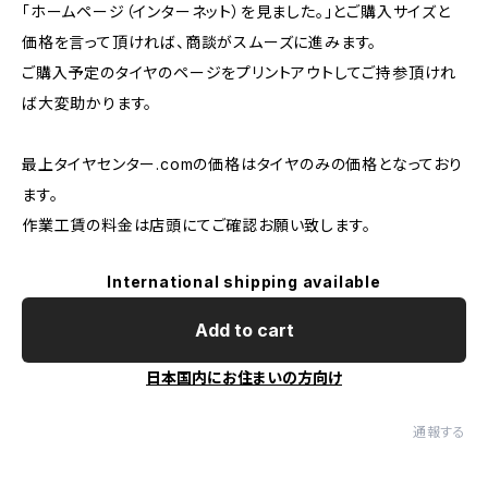
「ホームページ（インターネット）を見ました。」とご購入サイズと
価格を言って頂ければ、商談がスムーズに進みます。
ご購入予定のタイヤのページをプリントアウトしてご持参頂けれ
ば大変助かります。
最上タイヤセンター.comの価格はタイヤのみの価格となっており
ます。
作業工賃の料金は店頭にてご確認お願い致します。
International shipping available
Add to cart
日本国内にお住まいの方向け
通報する