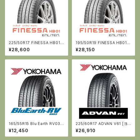
225/50R17 FINESSA HB01:
195/50R19 FINESSA HB01:
ブリヂストン
ブリヂストン
¥28,600
¥28,150
165/55R15 Blu Earth RV03
225/60R17 ADVAN V61 [ヨコ
[ヨコハマ]
ハマ]
¥12,450
¥26,910