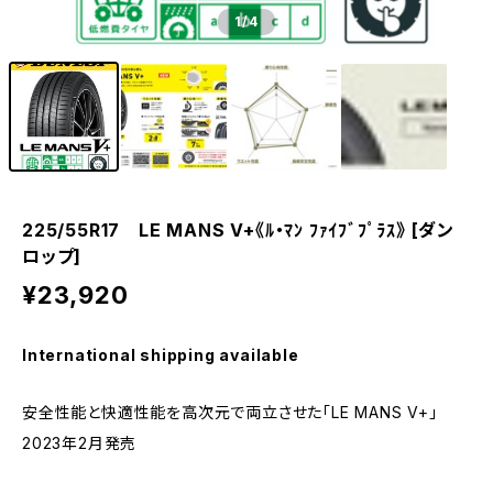
1
/4
225/55R17 LE MANS V+《ﾙ・ﾏﾝ ﾌｧｲﾌﾞﾌﾟﾗｽ》 [ダン
ロップ]
¥23,920
International shipping available
安全性能と快適性能を高次元で両立させた「LE MANS V+」
2023年2月発売