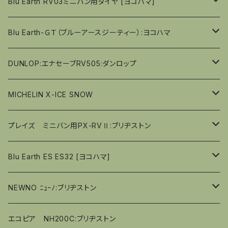
16ｲﾝﾁ
１４ｲﾝﾁ
15ｲﾝﾁ
Blu Earth RV03ミニバン用タイヤ [ヨコハマ]
偏平率（％）40
偏平率（％）４０
偏平率（％）４０
偏平率（％）４５
偏平率（％）４５
偏平率（％）４５
偏平率（％）45
偏平率（％）50
偏平率（％）70
偏平率（％）70
17ｲﾝﾁ
１５ｲﾝﾁ
16ｲﾝﾁ
15ｲﾝﾁ
Blu Earth-ＧＴ（ブルーアースジーティー）:ヨコハマ
偏平率（％）４０
偏平率（％）４０
偏平率（％）４０
偏平率（％）45
偏平率（％）65
偏平率（％）65
偏平率（％）65
65ｼﾘｰｽﾞ
18ｲﾝﾁ
１６ｲﾝﾁ
17ｲﾝﾁ
16ｲﾝﾁ
14ｲﾝﾁ
DUNLOP:エナセーブRV505:ダンロップ
偏平率（％）40
偏平率（％）60
偏平率（％）60
60ｼﾘｰｽﾞ
偏平率（％）65
65ｼﾘｰｽﾞ
偏平率（％）65
19ｲﾝﾁ
１７ｲﾝﾁ
18ｲﾝﾁ
17ｲﾝﾁ
15ｲﾝﾁ
１４ｲﾝﾁ
MICHELIN X-ICE SNOW
偏平率（％）55
偏平率（％）55
55ｼｰｽﾞ
偏平率（％）60
60ｼｰｽﾞ
偏平率（％）55
60ｼﾘｰｽﾞ
偏平率（％）65
偏平率（％）65
20ｲﾝﾁ
１８ｲﾝﾁ
18ｲﾝﾁ
16ｲﾝﾁ
１５ｲﾝﾁ
14ｲﾝﾁ
プレイズ ミニバン用PX-RVⅡ:ブリヂストン
偏平率（％）55
55ｼｰｽﾞ
偏平率（％）50
55ｼﾘｰｽﾞ
偏平率（％）60
偏平率（％）45
55ｼﾘｰｽﾞ
偏平率（％）65
偏平率（％）65
偏平率（％）70
17ｲﾝﾁ
１６ｲﾝﾁ
15ｲﾝﾁ
15ｲﾝﾁ
Blu Earth ES ES32 [ヨコハマ]
偏平率（％）45
50ｼﾘｰｽﾞ
50ｼﾘｰｽﾞ
偏平率（％）60
偏平率（％）60
偏平率（％）65
偏平率（％）55
偏平率（％）65
偏平率（％）65
18ｲﾝﾁ
１７ｲﾝﾁ
16ｲﾝﾁ
16ｲﾝﾁ
13ｲﾝﾁ
NEWNO ﾆｭｰﾉ:ブリヂストン
45ｼﾘｰｽﾞ
45ｼﾘｰｽﾞ
偏平率（％）55
偏平率（％）55
偏平率（％）60
偏平率（％）50
偏平率（％）60
偏平率（％）60
偏平率（％）45
偏平率（％）60
偏平率（％）65
１８ｲﾝﾁ
17ｲﾝﾁ
17ｲﾝﾁ
14ｲﾝﾁ
13ｲﾝﾁ
エコピア NH200C:ブリヂストン