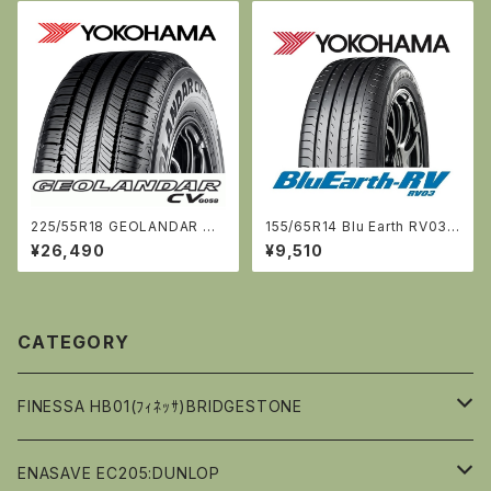
225/55R18 GEOLANDAR CV
155/65R14 Blu Earth RV03
G058《ｼﾞｵﾗﾝﾀﾞｰ》 [ﾖｺﾊﾏ]
[ヨコハマ]
¥26,490
¥9,510
CATEGORY
FINESSA HB01(ﾌｨﾈｯｻ)BRIDGESTONE
14ｲﾝﾁ
ENASAVE EC205:DUNLOP