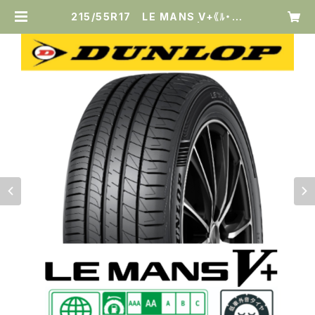
215/55R17 LE MANS V+《ﾙ・ﾏﾝ
ﾌｧｲﾌﾞﾌﾟﾗｽ》 [ダンロップ] | タイヤ専
門店 最上タイヤセンター.com