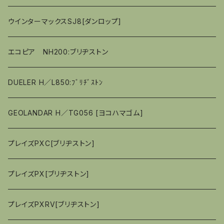
40ｼﾘｰｽﾞ
偏平率（％）55
偏平率（％）45
偏平率（％）55
偏平率（％）55
偏平率（％）55
偏平率（％）60
偏平率（％）55
偏平率（％）60
18ｲﾝﾁ
18ｲﾝﾁ
15ｲﾝﾁ
14ｲﾝﾁ
ウインターマックスSJ8[ダンロップ]
偏平率（％）50
偏平率（％）50
偏平率（％）55
偏平率（％）50
偏平率（％）55
偏平率（％）60
16ｲﾝﾁ
15ｲﾝﾁ
エコピア NH200:ブリヂストン
偏平率（％）45
偏平率（％）50
偏平率（％）45
偏平率（％）50
偏平率（％）55
17ｲﾝﾁ
16ｲﾝﾁ
DUELER H／L850:ﾌﾞﾘﾁﾞｽﾄﾝ
偏平率（％）45
偏平率（％）50
17ｲﾝﾁ
GEOLANDAR H／TG056 [ヨコハマゴム]
偏平率（％）45
18ｲﾝﾁ
プレイズPXC[ブリヂストン]
偏平率（％）40
プレイズPX[ブリヂストン]
プレイズPXRV[ブリヂストン]