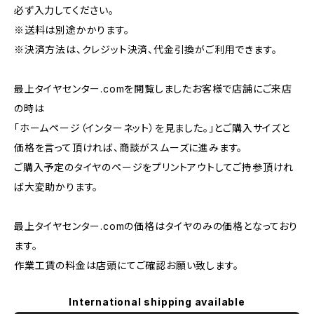
必ず入力してください。
※送料は別途かかります。
※決済方法は、クレジット決済、代金引換がご利用できます。
最上タイヤセンター.comを閲覧しましたお客様で店舗にご来店
の時は
「ホームページ（インターネット）を見ました。」とご購入サイズと
価格を言って頂ければ、商談がスムーズに進みます。
ご購入予定のタイヤのページをプリントアウトしてご持参頂けれ
ば大変助かります。
最上タイヤセンター.comの価格はタイヤのみの価格となっており
ます。
作業工賃の料金は店頭にてご確認お願い致します。
International shipping available