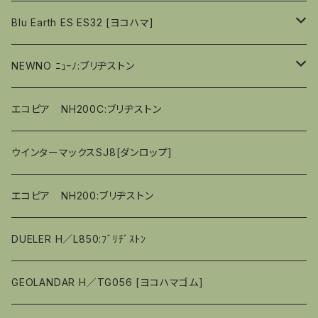
偏平率（％）55
55ｼｰｽﾞ
偏平率（％）50
55ｼﾘｰｽﾞ
偏平率（％）60
偏平率（％）45
55ｼﾘｰｽﾞ
偏平率（％）65
偏平率（％）65
偏平率（％）70
17ｲﾝﾁ
１６ｲﾝﾁ
15ｲﾝﾁ
15ｲﾝﾁ
Blu Earth ES ES32 [ヨコハマ]
偏平率（％）45
50ｼﾘｰｽﾞ
50ｼﾘｰｽﾞ
偏平率（％）60
偏平率（％）60
偏平率（％）65
偏平率（％）55
偏平率（％）65
偏平率（％）65
18ｲﾝﾁ
１７ｲﾝﾁ
16ｲﾝﾁ
16ｲﾝﾁ
13ｲﾝﾁ
NEWNO ﾆｭｰﾉ:ブリヂストン
45ｼﾘｰｽﾞ
45ｼﾘｰｽﾞ
偏平率（％）55
偏平率（％）55
偏平率（％）60
偏平率（％）50
偏平率（％）60
偏平率（％）60
偏平率（％）45
偏平率（％）60
偏平率（％）65
１８ｲﾝﾁ
17ｲﾝﾁ
17ｲﾝﾁ
14ｲﾝﾁ
13ｲﾝﾁ
エコピア NH200C:ブリヂストン
40ｼﾘｰｽﾞ
偏平率（％）55
偏平率（％）45
偏平率（％）55
偏平率（％）55
偏平率（％）55
偏平率（％）60
偏平率（％）55
偏平率（％）60
18ｲﾝﾁ
18ｲﾝﾁ
15ｲﾝﾁ
14ｲﾝﾁ
ウインターマックスSJ8[ダンロップ]
偏平率（％）50
偏平率（％）50
偏平率（％）55
偏平率（％）50
偏平率（％）55
偏平率（％）60
16ｲﾝﾁ
15ｲﾝﾁ
エコピア NH200:ブリヂストン
偏平率（％）45
偏平率（％）50
偏平率（％）45
偏平率（％）50
偏平率（％）55
17ｲﾝﾁ
16ｲﾝﾁ
DUELER H／L850:ﾌﾞﾘﾁﾞｽﾄﾝ
偏平率（％）45
偏平率（％）50
17ｲﾝﾁ
GEOLANDAR H／TG056 [ヨコハマゴム]
偏平率（％）45