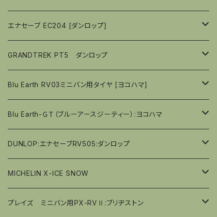
偏平率（％）50
偏平率（％）６０
偏平率（％）６０
偏平率（％）55
偏平率（％）55
偏平率（％）５５
偏平率（％）５５
偏平率（％）55
偏平率（％）６０
偏平率（％）６０
偏平率（％）60
偏平率（％）５５
偏平率（％）６０
偏平率（％）60
18ｲﾝﾁ
14ｲﾝﾁ
エナセーブ EC204 [ダンロップ]
偏平率（％）45
偏平率（％）５５
偏平率（％）５５
偏平率（％）50
偏平率（％）５０
偏平率（％）５０
偏平率（％）５５
偏平率（％）５５
偏平率（％）55
偏平率（％）５０
偏平率（％）５５
偏平率（％）55
偏平率（％）60
19ｲﾝﾁ
15ｲﾝﾁ
１３ｲﾝﾁ
GRANDTREK PT5 ダンロップ
偏平率（％）45
偏平率（％）４５
偏平率（％）４５
偏平率（％）５０
偏平率（％）５０
偏平率（％）50
偏平率（％）４５
偏平率（％）５０
偏平率（％）50
偏平率（％）55
偏平率（％）50
偏平率（％）80
16ｲﾝﾁ
１４ｲﾝﾁ
15ｲﾝﾁ
Blu Earth RV03ミニバン用タイヤ [ヨコハマ]
偏平率（％）40
偏平率（％）４０
偏平率（％）４０
偏平率（％）４５
偏平率（％）４５
偏平率（％）４５
偏平率（％）45
偏平率（％）50
偏平率（％）70
偏平率（％）70
17ｲﾝﾁ
１５ｲﾝﾁ
16ｲﾝﾁ
15ｲﾝﾁ
Blu Earth-ＧＴ（ブルーアースジーティー）:ヨコハマ
偏平率（％）４０
偏平率（％）４０
偏平率（％）４０
偏平率（％）45
偏平率（％）65
偏平率（％）65
偏平率（％）65
65ｼﾘｰｽﾞ
18ｲﾝﾁ
１６ｲﾝﾁ
17ｲﾝﾁ
16ｲﾝﾁ
14ｲﾝﾁ
DUNLOP:エナセーブRV505:ダンロップ
偏平率（％）40
偏平率（％）60
偏平率（％）60
60ｼﾘｰｽﾞ
偏平率（％）65
65ｼﾘｰｽﾞ
偏平率（％）65
19ｲﾝﾁ
１７ｲﾝﾁ
18ｲﾝﾁ
17ｲﾝﾁ
15ｲﾝﾁ
１４ｲﾝﾁ
MICHELIN X-ICE SNOW
偏平率（％）55
偏平率（％）55
55ｼｰｽﾞ
偏平率（％）60
60ｼｰｽﾞ
偏平率（％）55
60ｼﾘｰｽﾞ
偏平率（％）65
偏平率（％）65
20ｲﾝﾁ
１８ｲﾝﾁ
18ｲﾝﾁ
16ｲﾝﾁ
１５ｲﾝﾁ
14ｲﾝﾁ
プレイズ ミニバン用PX-RVⅡ:ブリヂストン