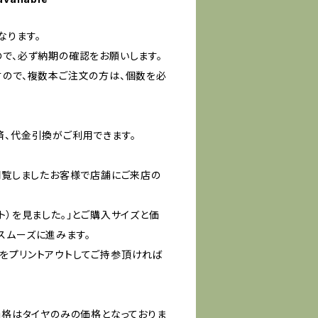
なります。
ので、必ず納期の確認をお願いします。
すので、複数本ご注文の方は、個数を必
済、代金引換がご利用できます。
を閲覧しましたお客様で店舗にご来店の
ト）を見ました。」とご購入サイズと価
スムーズに進みます。
をプリントアウトしてご持参頂ければ
価格はタイヤのみの価格となっておりま