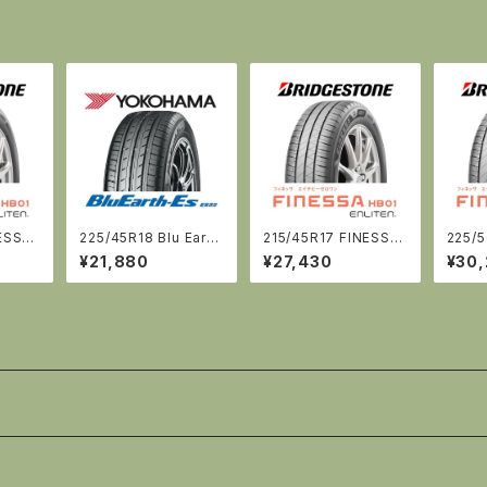
ESSA
225/45R18 Blu Earth
215/45R17 FINESSA
225/
ン
-ES ES32 [ヨコハマゴ
HB01:ブリヂストン
HB0
¥21,880
¥27,430
¥30
ム]