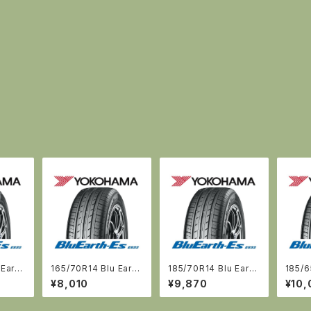
Earth
165/70R14 Blu Earth
185/70R14 Blu Earth
185/6
コハマゴ
-ES ES32 [ヨコハマゴ
-ES ES32 [ヨコハマゴ
-ES 
¥8,010
¥9,870
¥10,
ム]
ム]
ム]