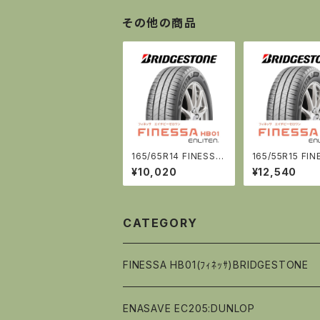
その他の商品
165/65R14 FINESSA
165/55R15 FIN
HB01:ブリヂストン
HB01:ブリヂスト
¥10,020
¥12,540
CATEGORY
FINESSA HB01(ﾌｨﾈｯｻ)BRIDGESTONE
14ｲﾝﾁ
ENASAVE EC205:DUNLOP