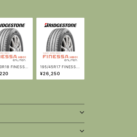
50R18 FINESSA
195/45R17 FINESSA
1:ブリヂストン
HB01:ブリヂストン
,220
¥26,250