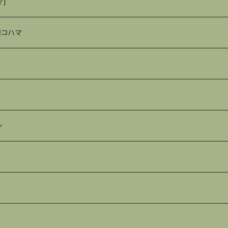
マ]
:ヨコハマ
ン