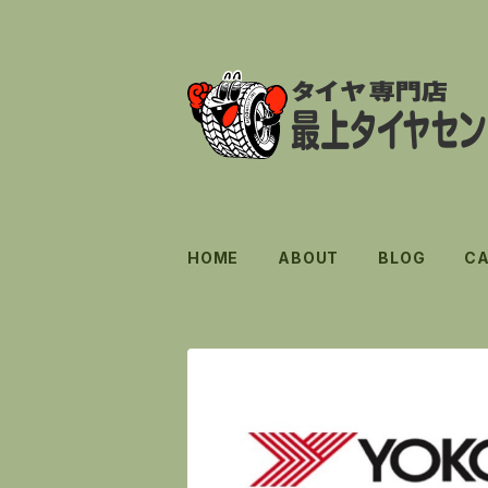
HOME
ABOUT
BLOG
C