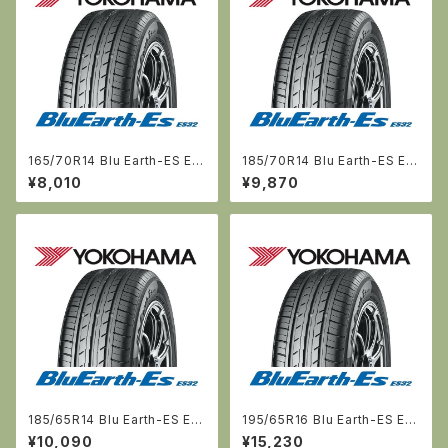
165/70R14 Blu Earth-ES ES
185/70R14 Blu Earth-ES ES
32 [ヨコハマゴム]
32 [ヨコハマゴム]
¥8,010
¥9,870
185/65R14 Blu Earth-ES ES
195/65R16 Blu Earth-ES ES
32 [ヨコハマゴム]
32 [ヨコハマゴム]
¥10,090
¥15,230