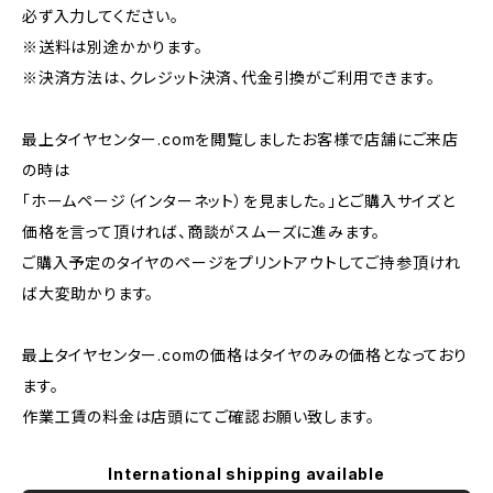
必ず入力してください。
※送料は別途かかります。
※決済方法は、クレジット決済、代金引換がご利用できます。
最上タイヤセンター.comを閲覧しましたお客様で店舗にご来店
の時は
「ホームページ（インターネット）を見ました。」とご購入サイズと
価格を言って頂ければ、商談がスムーズに進みます。
ご購入予定のタイヤのページをプリントアウトしてご持参頂けれ
ば大変助かります。
最上タイヤセンター.comの価格はタイヤのみの価格となっており
ます。
作業工賃の料金は店頭にてご確認お願い致します。
International shipping available