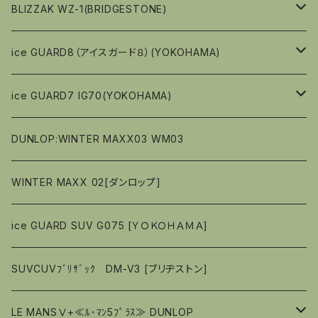
偏平率（％）５５
偏平率（％）60
偏平率（％）５５
偏平率（％）60
偏平率（％）60
偏平率（％）５５
偏平率（％）65
偏平率（％）60
偏平率（％）60
偏平率（％）65
19ｲﾝﾁ
17ｲﾝﾁ
19ｲﾝﾁ
19ｲﾝﾁ
16ｲﾝﾁ
13ｲﾝﾁ
BLIZZAK WZ-1(BRIDGESTONE)
偏平率（％）５０
偏平率（％）５０
偏平率（％）55
偏平率（％）55
偏平率（％）５０
偏平率（％）60
偏平率（％）55
偏平率（％）55
偏平率（％）５０
偏平率（％）60
偏平率（％）55
偏平率（％）55
偏平率（％）65
偏平率（％）80
18ｲﾝﾁ
17ｲﾝﾁ
14ｲﾝﾁ
１３インチ
ice GUARD8（アイスガード８）(YOKOHAMA)
偏平率（％）４５
偏平率（％）４５
偏平率（％）55
偏平率（％）50
偏平率（％）55
偏平率（％）45
偏平率（％）60
偏平率（％）70
偏平率（％）50
偏平率（％）65
偏平率（％）70
偏平率（％）８０
18ｲﾝﾁ
15ｲﾝﾁ
１４インチ
１４インチ
ice GUARD7 IG70(YOKOHAMA)
偏平率（％）50
偏平率（％）50
偏平率（％）55
偏平率（％）65
偏平率（％）45
偏平率（％）60
偏平率（％）65
偏平率（％）７０
偏平率（％）60
偏平率（％）65
偏平率（％）７０
偏平率（％）７０
16ｲﾝﾁ
１５インチ
１５インチ
13ｲﾝﾁ
DUNLOP:WINTER MAXX03 WM03
偏平率（％）45
偏平率（％）55
偏平率（％）60
偏平率（％）６５
偏平率（％）55
偏平率（％）60
偏平率（％）６５
偏平率（％）６５
偏平率（％）65
偏平率（％）８０
偏平率（％）６５
17ｲﾝﾁ
１６インチ
１６インチ
14ｲﾝﾁ
WINTER MAXX 02[ダンロップ]
偏平率（％）50
偏平率（％）55
偏平率（％）50
偏平率（％）55
偏平率（％）６０
偏平率（％）６０
偏平率（％）60
偏平率（％）６５
偏平率（％）６０
偏平率（％）65
偏平率（％）８０
偏平率（％）８０
偏平率（％）70
18ｲﾝﾁ
１７インチ
１７インチ
15ｲﾝﾁ
ice GUARD SUV G075 [ＹＯＫＯＨＡＭＡ]
偏平率（％）45
偏平率（％）55
偏平率（％）６０
偏平率（％）５５
偏平率（％）60
偏平率（％）７０
偏平率（％）７０
偏平率（％）65
偏平率（％）65
偏平率（％）６５
偏平率（％）６５
偏平率（％）65
19ｲﾝﾁ
１８インチ
１８インチ
16ｲﾝﾁ
SUVCUVﾌﾞﾘｻﾞｯｸ DM-V3 [ブリヂストン]
偏平率（％）50
偏平率（％）５５
偏平率（％）55
偏平率（％）６５
偏平率（％）６５
偏平率（％）60
偏平率（％）60
偏平率（％）６０
偏平率（％）６０
偏平率（％）60
偏平率（％）50
偏平率（％）６５
偏平率（％）６５
偏平率（％）65
１９インチ
１９インチ
17ｲﾝﾁ
LE MANSⅤ+≪ﾙ･ﾏﾝ5ﾌﾟﾗｽ≫ DUNLOP