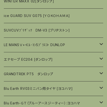
偏平率（％）65
偏平率（％）８０
偏平率（％）６５
17ｲﾝﾁ
１６インチ
１６インチ
14ｲﾝﾁ
WINTER MAXX 02[ダンロップ]
偏平率（％）50
偏平率（％）55
偏平率（％）50
偏平率（％）55
偏平率（％）６０
偏平率（％）６０
偏平率（％）60
偏平率（％）６５
偏平率（％）６０
偏平率（％）65
偏平率（％）８０
偏平率（％）８０
偏平率（％）70
18ｲﾝﾁ
１７インチ
１７インチ
15ｲﾝﾁ
ice GUARD SUV G075 [ＹＯＫＯＨＡＭＡ]
偏平率（％）45
偏平率（％）55
偏平率（％）６０
偏平率（％）５５
偏平率（％）60
偏平率（％）７０
偏平率（％）７０
偏平率（％）65
偏平率（％）65
偏平率（％）６５
偏平率（％）６５
偏平率（％）65
19ｲﾝﾁ
１８インチ
１８インチ
16ｲﾝﾁ
SUVCUVﾌﾞﾘｻﾞｯｸ DM-V3 [ブリヂストン]
偏平率（％）50
偏平率（％）５５
偏平率（％）55
偏平率（％）６５
偏平率（％）６５
偏平率（％）60
偏平率（％）60
偏平率（％）６０
偏平率（％）６０
偏平率（％）60
偏平率（％）50
偏平率（％）６５
偏平率（％）６５
偏平率（％）65
１９インチ
１９インチ
17ｲﾝﾁ
LE MANSⅤ+≪ﾙ･ﾏﾝ5ﾌﾟﾗｽ≫ DUNLOP
偏平率（％）50
偏平率（％）６０
偏平率（％）６０
偏平率（％）55
偏平率（％）55
偏平率（％）５５
偏平率（％）５５
偏平率（％）55
偏平率（％）６０
偏平率（％）６０
偏平率（％）60
偏平率（％）５５
偏平率（％）６０
偏平率（％）60
18ｲﾝﾁ
14ｲﾝﾁ
エナセーブ EC204 [ダンロップ]
偏平率（％）45
偏平率（％）５５
偏平率（％）５５
偏平率（％）50
偏平率（％）５０
偏平率（％）５０
偏平率（％）５５
偏平率（％）５５
偏平率（％）55
偏平率（％）５０
偏平率（％）５５
偏平率（％）55
偏平率（％）60
19ｲﾝﾁ
15ｲﾝﾁ
１３ｲﾝﾁ
GRANDTREK PT5 ダンロップ
偏平率（％）45
偏平率（％）４５
偏平率（％）４５
偏平率（％）５０
偏平率（％）５０
偏平率（％）50
偏平率（％）４５
偏平率（％）５０
偏平率（％）50
偏平率（％）55
偏平率（％）50
偏平率（％）80
16ｲﾝﾁ
１４ｲﾝﾁ
15ｲﾝﾁ
Blu Earth RV03ミニバン用タイヤ [ヨコハマ]
偏平率（％）40
偏平率（％）４０
偏平率（％）４０
偏平率（％）４５
偏平率（％）４５
偏平率（％）４５
偏平率（％）45
偏平率（％）50
偏平率（％）70
偏平率（％）70
17ｲﾝﾁ
１５ｲﾝﾁ
16ｲﾝﾁ
15ｲﾝﾁ
Blu Earth-ＧＴ（ブルーアースジーティー）:ヨコハマ