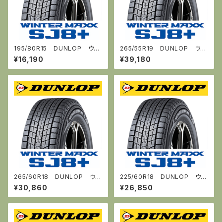
195/80R15 DUNLOP ウイ
265/55R19 DUNLOP ウイ
ンターマックスSJ8+
ンターマックスSJ8+
¥16,190
¥39,180
265/60R18 DUNLOP ウイ
225/60R18 DUNLOP ウイ
ンターマックスSJ8+
ンターマックスSJ8+
¥30,860
¥26,850