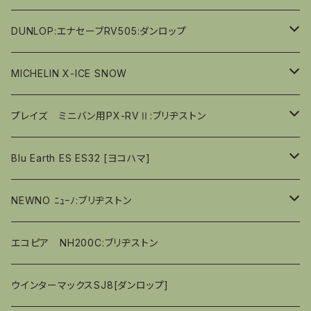
偏平率（％）４０
偏平率（％）４０
偏平率（％）４０
偏平率（％）45
偏平率（％）65
偏平率（％）65
偏平率（％）65
65ｼﾘｰｽﾞ
18ｲﾝﾁ
１６ｲﾝﾁ
17ｲﾝﾁ
16ｲﾝﾁ
14ｲﾝﾁ
DUNLOP:エナセーブRV505:ダンロップ
偏平率（％）40
偏平率（％）60
偏平率（％）60
60ｼﾘｰｽﾞ
偏平率（％）65
65ｼﾘｰｽﾞ
偏平率（％）65
19ｲﾝﾁ
１７ｲﾝﾁ
18ｲﾝﾁ
17ｲﾝﾁ
15ｲﾝﾁ
１４ｲﾝﾁ
MICHELIN X-ICE SNOW
偏平率（％）55
偏平率（％）55
55ｼｰｽﾞ
偏平率（％）60
60ｼｰｽﾞ
偏平率（％）55
60ｼﾘｰｽﾞ
偏平率（％）65
偏平率（％）65
20ｲﾝﾁ
１８ｲﾝﾁ
18ｲﾝﾁ
16ｲﾝﾁ
１５ｲﾝﾁ
14ｲﾝﾁ
プレイズ ミニバン用PX-RVⅡ:ブリヂストン
偏平率（％）55
55ｼｰｽﾞ
偏平率（％）50
55ｼﾘｰｽﾞ
偏平率（％）60
偏平率（％）45
55ｼﾘｰｽﾞ
偏平率（％）65
偏平率（％）65
偏平率（％）70
17ｲﾝﾁ
１６ｲﾝﾁ
15ｲﾝﾁ
15ｲﾝﾁ
Blu Earth ES ES32 [ヨコハマ]
偏平率（％）45
50ｼﾘｰｽﾞ
50ｼﾘｰｽﾞ
偏平率（％）60
偏平率（％）60
偏平率（％）65
偏平率（％）55
偏平率（％）65
偏平率（％）65
18ｲﾝﾁ
１７ｲﾝﾁ
16ｲﾝﾁ
16ｲﾝﾁ
13ｲﾝﾁ
NEWNO ﾆｭｰﾉ:ブリヂストン
45ｼﾘｰｽﾞ
45ｼﾘｰｽﾞ
偏平率（％）55
偏平率（％）55
偏平率（％）60
偏平率（％）50
偏平率（％）60
偏平率（％）60
偏平率（％）45
偏平率（％）60
偏平率（％）65
１８ｲﾝﾁ
17ｲﾝﾁ
17ｲﾝﾁ
14ｲﾝﾁ
13ｲﾝﾁ
エコピア NH200C:ブリヂストン
40ｼﾘｰｽﾞ
偏平率（％）55
偏平率（％）45
偏平率（％）55
偏平率（％）55
偏平率（％）55
偏平率（％）60
偏平率（％）55
偏平率（％）60
18ｲﾝﾁ
18ｲﾝﾁ
15ｲﾝﾁ
14ｲﾝﾁ
ウインターマックスSJ8[ダンロップ]