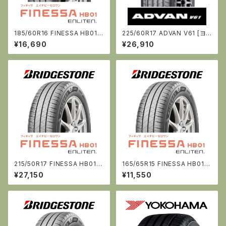
185/60R16 FINESSA HB01:
225/60R17 ADVAN V61 [ヨコ
ブリヂストン
ハマ]
¥16,690
¥26,910
215/50R17 FINESSA HB01:
165/65R15 FINESSA HB01:
ブリヂストン
ブリヂストン
¥27,150
¥11,550