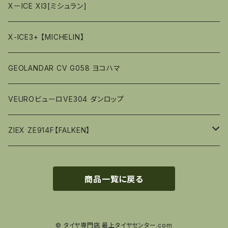
XーICE XI3[ミシュラン]
X-ICE3+ 【MICHELIN】
GEOLANDAR CV G058 ヨコハマ
VEUROビューロVE304 ダンロップ
ZIEX ZE914F【FALKEN】
15ｲﾝﾁ
商品一覧に戻る
16ｲﾝﾁ
17ｲﾝﾁ
© タイヤ専門店 最上タイヤセンター.com