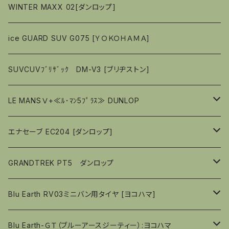
偏平率（％）55
偏平率（％）60
偏平率（％）６５
偏平率（％）55
偏平率（％）60
偏平率（％）６５
偏平率（％）６５
偏平率（％）65
偏平率（％）８０
偏平率（％）６５
17ｲﾝﾁ
１６インチ
１６インチ
14ｲﾝﾁ
WINTER MAXX 02[ダンロップ]
偏平率（％）50
偏平率（％）55
偏平率（％）50
偏平率（％）55
偏平率（％）６０
偏平率（％）６０
偏平率（％）60
偏平率（％）６５
偏平率（％）６０
偏平率（％）65
偏平率（％）８０
偏平率（％）８０
偏平率（％）70
18ｲﾝﾁ
１７インチ
１７インチ
15ｲﾝﾁ
ice GUARD SUV G075 [ＹＯＫＯＨＡＭＡ]
偏平率（％）45
偏平率（％）55
偏平率（％）６０
偏平率（％）５５
偏平率（％）60
偏平率（％）７０
偏平率（％）７０
偏平率（％）65
偏平率（％）65
偏平率（％）６５
偏平率（％）６５
偏平率（％）65
19ｲﾝﾁ
１８インチ
１８インチ
16ｲﾝﾁ
SUVCUVﾌﾞﾘｻﾞｯｸ DM-V3 [ブリヂストン]
偏平率（％）50
偏平率（％）５５
偏平率（％）55
偏平率（％）６５
偏平率（％）６５
偏平率（％）60
偏平率（％）60
偏平率（％）６０
偏平率（％）６０
偏平率（％）60
偏平率（％）50
偏平率（％）６５
偏平率（％）６５
偏平率（％）65
１９インチ
１９インチ
17ｲﾝﾁ
LE MANSⅤ+≪ﾙ･ﾏﾝ5ﾌﾟﾗｽ≫ DUNLOP
偏平率（％）50
偏平率（％）６０
偏平率（％）６０
偏平率（％）55
偏平率（％）55
偏平率（％）５５
偏平率（％）５５
偏平率（％）55
偏平率（％）６０
偏平率（％）６０
偏平率（％）60
偏平率（％）５５
偏平率（％）６０
偏平率（％）60
18ｲﾝﾁ
14ｲﾝﾁ
エナセーブ EC204 [ダンロップ]
偏平率（％）45
偏平率（％）５５
偏平率（％）５５
偏平率（％）50
偏平率（％）５０
偏平率（％）５０
偏平率（％）５５
偏平率（％）５５
偏平率（％）55
偏平率（％）５０
偏平率（％）５５
偏平率（％）55
偏平率（％）60
19ｲﾝﾁ
15ｲﾝﾁ
１３ｲﾝﾁ
GRANDTREK PT5 ダンロップ
偏平率（％）45
偏平率（％）４５
偏平率（％）４５
偏平率（％）５０
偏平率（％）５０
偏平率（％）50
偏平率（％）４５
偏平率（％）５０
偏平率（％）50
偏平率（％）55
偏平率（％）50
偏平率（％）80
16ｲﾝﾁ
１４ｲﾝﾁ
15ｲﾝﾁ
Blu Earth RV03ミニバン用タイヤ [ヨコハマ]
偏平率（％）40
偏平率（％）４０
偏平率（％）４０
偏平率（％）４５
偏平率（％）４５
偏平率（％）４５
偏平率（％）45
偏平率（％）50
偏平率（％）70
偏平率（％）70
17ｲﾝﾁ
１５ｲﾝﾁ
16ｲﾝﾁ
15ｲﾝﾁ
Blu Earth-ＧＴ（ブルーアースジーティー）:ヨコハマ