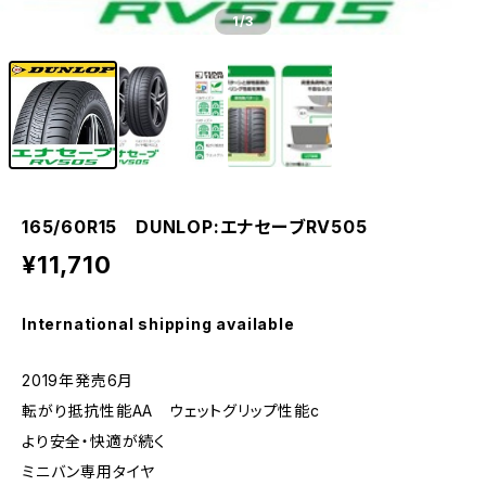
1
/3
165/60R15 DUNLOP:エナセーブRV505
¥11,710
International shipping available
2019年発売6月
転がり抵抗性能AA ウェットグリップ性能c
より安全・快適が続く
ミニバン専用タイヤ