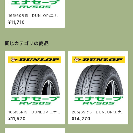
165/60R15 DUNLOP:エナセ
ーブRV505
¥11,710
同じカテゴリの商品
165/55R15 DUNLOP:エナセ
205/65R15 DUNLOP:エナセ
ーブRV505
ーブRV505
¥11,570
¥14,270