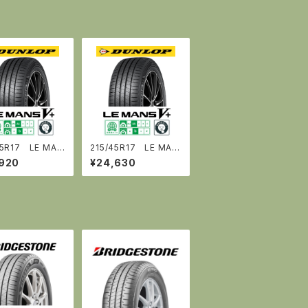
55R17 LE MAN
215/45R17 LE MAN
ﾙ・ﾏﾝ ﾌｧｲﾌﾞﾌﾟﾗ
S V+《ﾙ・ﾏﾝ ﾌｧｲﾌﾞﾌﾟﾗ
,920
¥24,630
ダンロップ]
ｽ》 [ダンロップ]