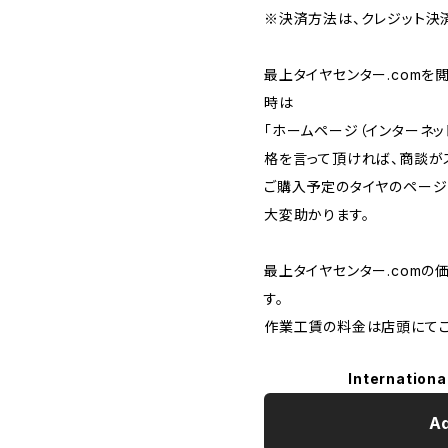
※決済方法は、クレジット決
最上タイヤセンター.com
時は
「ホームページ（インターネッ
格を言って頂ければ、商談が
ご購入予定のタイヤのページ
大変助かります。
最上タイヤセンター.comの
す。
作業工賃の料金は店頭にてご
Internationa
Ad