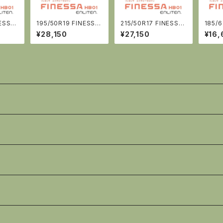
NESSA
195/50R19 FINESSA
215/50R17 FINESSA
185/
ン
HB01:ブリヂストン
HB01:ブリヂストン
HB0
¥28,150
¥27,150
¥16,