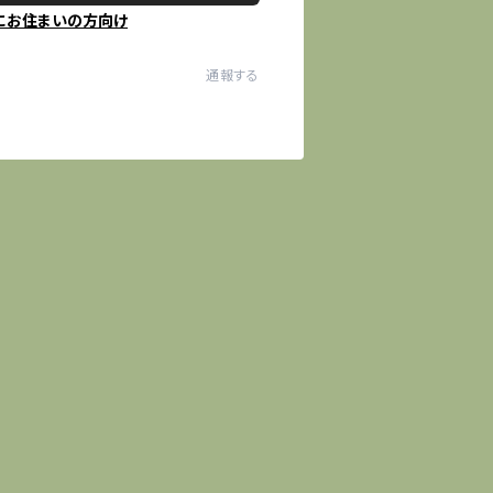
にお住まいの方向け
通報する