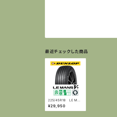
最近チェックした商品
225/45R18 LE MAN
S V+《ﾙ・ﾏﾝ ﾌｧｲﾌﾞﾌﾟﾗ
¥29,950
ｽ》 [ダンロップ]