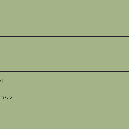
]
マ]
:ヨコハマ