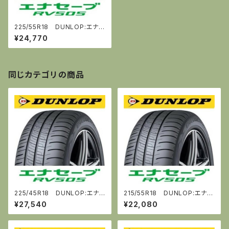
225/55R18 DUNLOP:エナセ
ーブRV505
¥24,770
同じカテゴリの商品
225/45R18 DUNLOP:エナセ
215/55R18 DUNLOP:エナセ
ーブRV505
ーブRV505
¥27,540
¥22,080