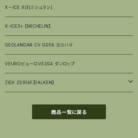
XーICE XI3[ミシュラン]
X-ICE3+ 【MICHELIN】
GEOLANDAR CV G058 ヨコハマ
VEUROビューロVE304 ダンロップ
ZIEX ZE914F【FALKEN】
15ｲﾝﾁ
商品一覧に戻る
16ｲﾝﾁ