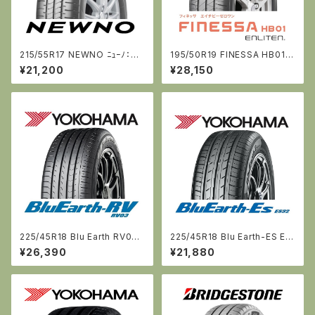
215/55R17 NEWNO ﾆｭｰﾉ：BR
195/50R19 FINESSA HB01:
IDGESTONE
ブリヂストン
¥21,200
¥28,150
225/45R18 Blu Earth RV03
225/45R18 Blu Earth-ES ES
[ヨコハマ]
32 [ヨコハマゴム]
¥26,390
¥21,880