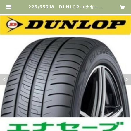
225/55R18 DUNLOP:エナセーブ
RV505 | タイヤ専門店 最上タイヤセ
ンター.com