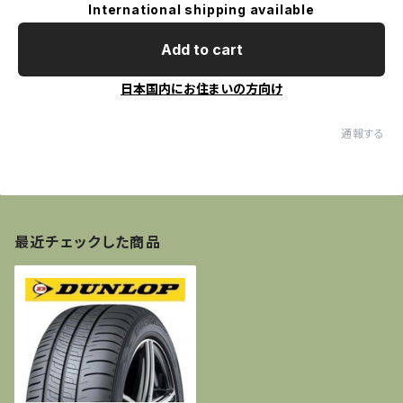
International shipping available
Add to cart
日本国内にお住まいの方向け
通報する
最近チェックした商品