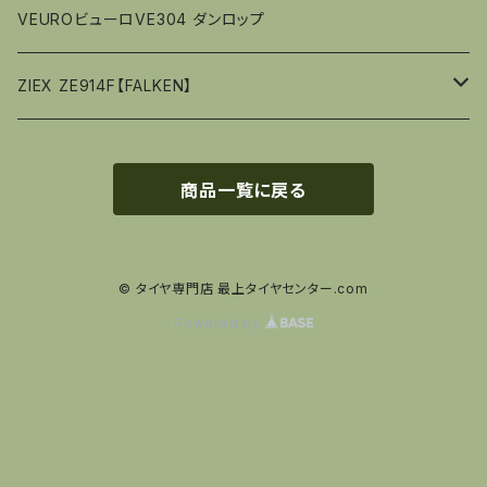
VEUROビューロVE304 ダンロップ
ZIEX ZE914F【FALKEN】
15ｲﾝﾁ
商品一覧に戻る
16ｲﾝﾁ
17ｲﾝﾁ
© タイヤ専門店 最上タイヤセンター.com
Powered by
18ｲﾝﾁ