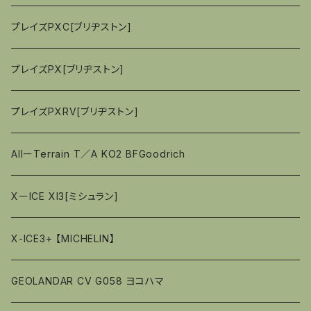
偏平率（％）45
18ｲﾝﾁ
プレイズPXC[ブリヂストン]
偏平率（％）40
プレイズPX[ブリヂストン]
プレイズPXRV[ブリヂストン]
AllーTerrain T／A KO2 BFGoodrich
XーICE XI3[ミシュラン]
X-ICE3+ 【MICHELIN】
GEOLANDAR CV G058 ヨコハマ