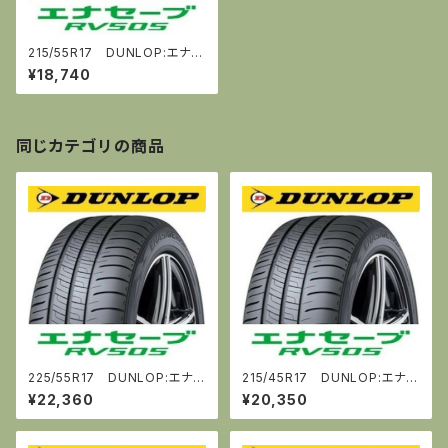
215/55R17 DUNLOP:エナセ
ーブRV505
¥18,740
同じカテゴリの商品
225/55R17 DUNLOP:エナセ
215/45R17 DUNLOP:エナセ
ーブRV505
ーブRV505
¥22,360
¥20,350