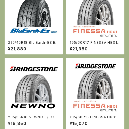
225/45R18 Blu Earth-ES ES
195/60R17 FINESSA HB01:
32 [ヨコハマゴム]
ブリヂストン
¥21,880
¥21,380
205/55R16 NEWNO ﾆｭｰﾉ：B
185/60R15 FINESSA HB01:
RIDGESTONE
ブリヂストン
¥18,850
¥15,070