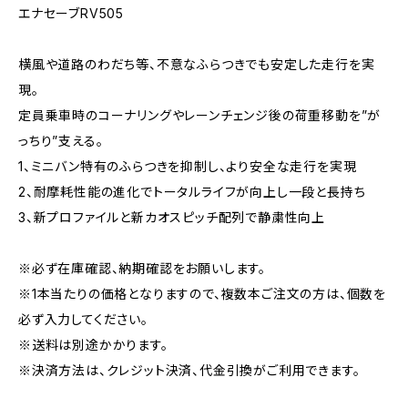
エナセーブRV505
横風や道路のわだち等、不意なふらつきでも安定した走行を実
現。
定員乗車時のコーナリングやレーンチェンジ後の荷重移動を”が
っちり”支える。
1、ミニバン特有のふらつきを抑制し、より安全な走行を実現
2、耐摩耗性能の進化でトータルライフが向上し一段と長持ち
3、新プロファイルと新カオスピッチ配列で静粛性向上
※必ず在庫確認、納期確認をお願いします。
※1本当たりの価格となりますので、複数本ご注文の方は、個数を
必ず入力してください。
※送料は別途かかります。
※決済方法は、クレジット決済、代金引換がご利用できます。