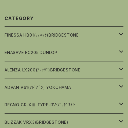
CATEGORY
FINESSA HB01(ﾌｨﾈｯｻ)BRIDGESTONE
14ｲﾝﾁ
ENASAVE EC205:DUNLOP
偏平率（％）７０
15ｲﾝﾁ
13ｲﾝﾁ
ALENZA LX200(ｱﾚﾝｻﾞ)BRIDGESTONE
偏平率（％）６５
偏平率（％）６５
偏平率（％）80
16ｲﾝﾁ
14ｲﾝﾁ
16ｲﾝﾁ
ADVAN V61(ｱﾄﾞﾊﾞﾝ) YOKOHAMA
偏平率（％）６０
偏平率（％）６０
偏平率（％）70
偏平率（％）６５
偏平率（％）70
偏平率（％）80
17ｲﾝﾁ
15ｲﾝﾁ
17ｲﾝﾁ
17ｲﾝﾁ
REGNO GR-XⅢ TYPE-RV:ﾌﾞﾘﾁﾞｽﾄﾝ
偏平率（％）５５
偏平率（％）65
偏平率（％）６０
偏平率（％）65
偏平率（％）70
偏平率（％）６０
偏平率（％）65
偏平率（％）65
偏平率（％）65
18ｲﾝﾁ
16ｲﾝﾁ
18ｲﾝﾁ
18ｲﾝﾁ
15ｲﾝﾁ
BLIZZAK VRX3(BRIDGESTONE)