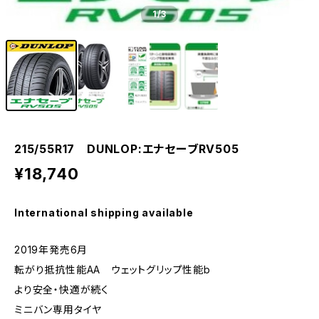
1
/3
215/55R17 DUNLOP:エナセーブRV505
¥18,740
International shipping available
2019年発売6月
転がり抵抗性能AA ウェットグリップ性能b
より安全・快適が続く
ミニバン専用タイヤ