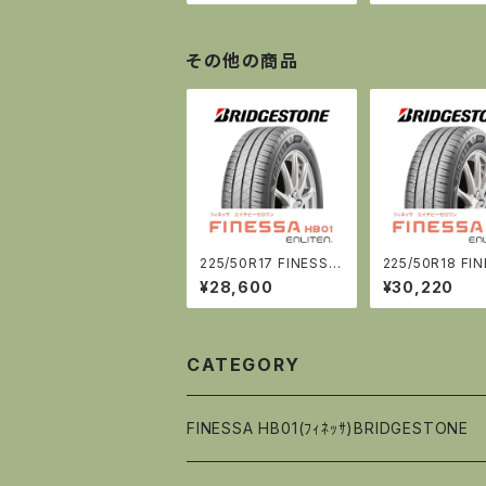
その他の商品
225/50R17 FINESSA
225/50R18 FI
HB01:ブリヂストン
HB01:ブリヂスト
¥28,600
¥30,220
CATEGORY
FINESSA HB01(ﾌｨﾈｯｻ)BRIDGESTONE