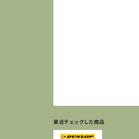
最近チェックした商品