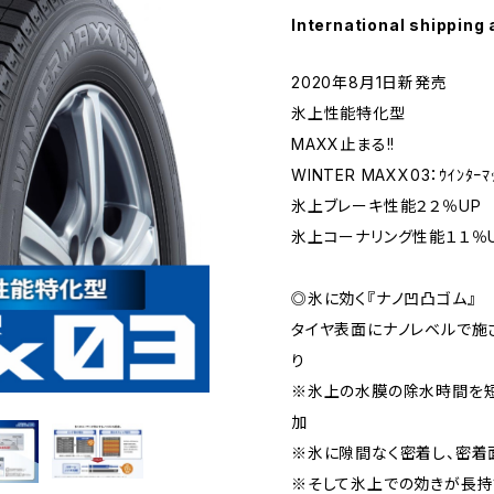
International shipping 
2020年8月1日新発売
氷上性能特化型
MAXX止まる!!
WINTER MAXX03：ｳｲﾝﾀｰ
氷上ブレーキ性能２２％UP
氷上コーナリング性能１１％
◎氷に効く『ナノ凹凸ゴム』
タイヤ表面にナノレベルで施
り
※氷上の水膜の除水時間を短
加
※氷に隙間なく密着し、密着
※そして氷上での効きが長持