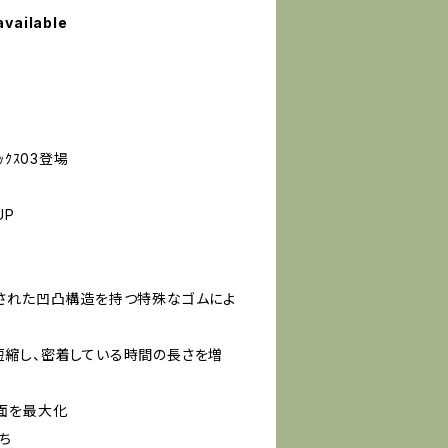
available
ﾏｯｸｽ03登場
UP
された凹凸構造を持つ特殊なゴムによ
縮し、密着している時間の長さを増
面を最大化
ち