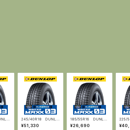
UNLO
245/40R18 DUNLO
185/55R16 DUNLO
225/
XX03
P:WINTER MAXX03
P:WINTER MAXX03
P:WI
¥51,330
¥26,690
¥40,
(ｳｲﾝﾀｰﾏｯｸｽ03）
(ｳｲﾝﾀｰﾏｯｸｽ03）
(ｳｲﾝﾀ