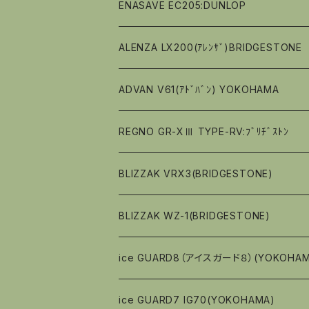
14ｲﾝﾁ
ENASAVE EC205:DUNLOP
偏平率（％）７０
15ｲﾝﾁ
13ｲﾝﾁ
ALENZA LX200(ｱﾚﾝｻﾞ)BRIDGESTONE
偏平率（％）６５
偏平率（％）６５
偏平率（％）80
16ｲﾝﾁ
14ｲﾝﾁ
16ｲﾝﾁ
ADVAN V61(ｱﾄﾞﾊﾞﾝ) YOKOHAMA
偏平率（％）６０
偏平率（％）６０
偏平率（％）70
偏平率（％）６５
偏平率（％）70
偏平率（％）80
17ｲﾝﾁ
15ｲﾝﾁ
17ｲﾝﾁ
17ｲﾝﾁ
REGNO GR-XⅢ TYPE-RV:ﾌﾞﾘﾁﾞｽﾄﾝ
偏平率（％）５５
偏平率（％）65
偏平率（％）６０
偏平率（％）65
偏平率（％）70
偏平率（％）６０
偏平率（％）65
偏平率（％）65
偏平率（％）65
18ｲﾝﾁ
16ｲﾝﾁ
18ｲﾝﾁ
18ｲﾝﾁ
15ｲﾝﾁ
BLIZZAK VRX3(BRIDGESTONE)
偏平率（％）５５
偏平率（％）60
偏平率（％）５５
偏平率（％）60
偏平率（％）60
偏平率（％）５５
偏平率（％）65
偏平率（％）60
偏平率（％）60
偏平率（％）65
19ｲﾝﾁ
17ｲﾝﾁ
19ｲﾝﾁ
19ｲﾝﾁ
16ｲﾝﾁ
13ｲﾝﾁ
BLIZZAK WZ-1(BRIDGESTONE)
偏平率（％）５０
偏平率（％）５０
偏平率（％）55
偏平率（％）55
偏平率（％）５０
偏平率（％）60
偏平率（％）55
偏平率（％）55
偏平率（％）５０
偏平率（％）60
偏平率（％）55
偏平率（％）55
偏平率（％）65
偏平率（％）80
18ｲﾝﾁ
17ｲﾝﾁ
14ｲﾝﾁ
１３インチ
ice GUARD8（アイスガード８）(YOKOHAM
偏平率（％）４５
偏平率（％）４５
偏平率（％）55
偏平率（％）50
偏平率（％）55
偏平率（％）45
偏平率（％）60
偏平率（％）70
偏平率（％）50
偏平率（％）65
偏平率（％）70
偏平率（％）８０
18ｲﾝﾁ
15ｲﾝﾁ
１４インチ
１４インチ
ice GUARD7 IG70(YOKOHAMA)