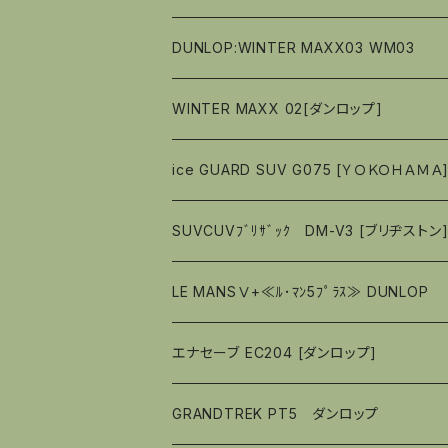
偏平率（％）50
偏平率（％）50
偏平率（％）55
偏平率（％）65
偏平率（％）45
偏平率（％）60
偏平率（％）65
偏平率（％）７０
偏平率（％）60
偏平率（％）65
偏平率（％）７０
偏平率（％）７０
16ｲﾝﾁ
１５インチ
１５インチ
13ｲﾝﾁ
DUNLOP:WINTER MAXX03 WM03
偏平率（％）45
偏平率（％）55
偏平率（％）60
偏平率（％）６５
偏平率（％）55
偏平率（％）60
偏平率（％）６５
偏平率（％）６５
偏平率（％）65
偏平率（％）８０
偏平率（％）６５
17ｲﾝﾁ
１６インチ
１６インチ
14ｲﾝﾁ
WINTER MAXX 02[ダンロップ]
偏平率（％）50
偏平率（％）55
偏平率（％）50
偏平率（％）55
偏平率（％）６０
偏平率（％）６０
偏平率（％）60
偏平率（％）６５
偏平率（％）６０
偏平率（％）65
偏平率（％）８０
偏平率（％）８０
偏平率（％）70
18ｲﾝﾁ
１７インチ
１７インチ
15ｲﾝﾁ
ice GUARD SUV G075 [ＹＯＫＯＨＡＭＡ
偏平率（％）45
偏平率（％）55
偏平率（％）６０
偏平率（％）５５
偏平率（％）60
偏平率（％）７０
偏平率（％）７０
偏平率（％）65
偏平率（％）65
偏平率（％）６５
偏平率（％）６５
偏平率（％）65
19ｲﾝﾁ
１８インチ
１８インチ
16ｲﾝﾁ
SUVCUVﾌﾞﾘｻﾞｯｸ DM-V3 [ブリヂストン
偏平率（％）50
偏平率（％）５５
偏平率（％）55
偏平率（％）６５
偏平率（％）６５
偏平率（％）60
偏平率（％）60
偏平率（％）６０
偏平率（％）６０
偏平率（％）60
偏平率（％）50
偏平率（％）６５
偏平率（％）６５
偏平率（％）65
１９インチ
１９インチ
17ｲﾝﾁ
LE MANSⅤ+≪ﾙ･ﾏﾝ5ﾌﾟﾗｽ≫ DUNLOP
偏平率（％）50
偏平率（％）６０
偏平率（％）６０
偏平率（％）55
偏平率（％）55
偏平率（％）５５
偏平率（％）５５
偏平率（％）55
偏平率（％）６０
偏平率（％）６０
偏平率（％）60
偏平率（％）５５
偏平率（％）６０
偏平率（％）60
18ｲﾝﾁ
14ｲﾝﾁ
エナセーブ EC204 [ダンロップ]
偏平率（％）45
偏平率（％）５５
偏平率（％）５５
偏平率（％）50
偏平率（％）５０
偏平率（％）５０
偏平率（％）５５
偏平率（％）５５
偏平率（％）55
偏平率（％）５０
偏平率（％）５５
偏平率（％）55
偏平率（％）60
19ｲﾝﾁ
15ｲﾝﾁ
１３ｲﾝﾁ
GRANDTREK PT5 ダンロップ