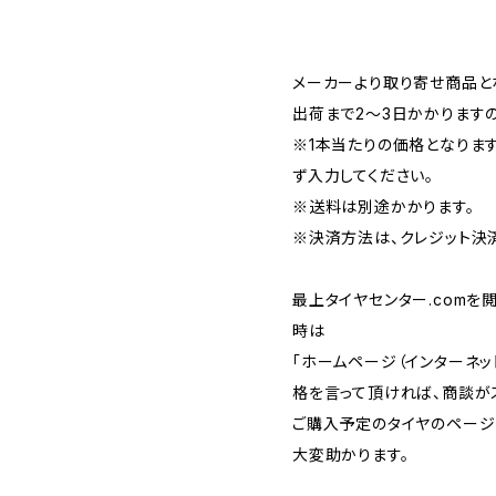
メーカーより取り寄せ商品と
出荷まで2～3日かかります
※1本当たりの価格となりま
ず入力してください。
※送料は別途かかります。
※決済方法は、クレジット決
最上タイヤセンター.com
時は
「ホームページ（インターネッ
格を言って頂ければ、商談が
ご購入予定のタイヤのページ
大変助かります。