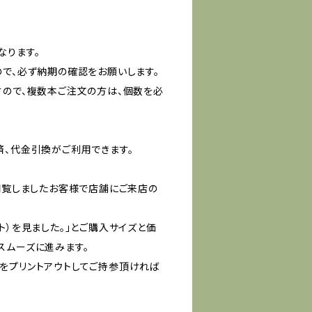
なります。
ので、必ず納期の確認をお願いします。
すので、複数本ご注文の方は、個数を必
済、代金引換がご利用できます。
を閲覧しましたお客様で店舗にご来店の
ト）を見ました。」とご購入サイズと価
スムーズに進みます。
をプリントアウトしてご持参頂ければ