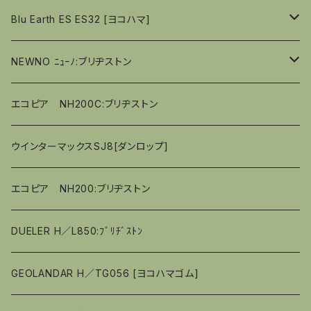
偏平率（％）55
55ｼｰｽﾞ
偏平率（％）50
55ｼﾘｰｽﾞ
偏平率（％）60
偏平率（％）45
55ｼﾘｰｽﾞ
偏平率（％）65
偏平率（％）65
偏平率（％）70
17ｲﾝﾁ
１６ｲﾝﾁ
15ｲﾝﾁ
15ｲﾝﾁ
Blu Earth ES ES32 [ヨコハマ]
偏平率（％）45
50ｼﾘｰｽﾞ
50ｼﾘｰｽﾞ
偏平率（％）60
偏平率（％）60
偏平率（％）65
偏平率（％）55
偏平率（％）65
偏平率（％）65
18ｲﾝﾁ
１７ｲﾝﾁ
16ｲﾝﾁ
16ｲﾝﾁ
13ｲﾝﾁ
NEWNO ﾆｭｰﾉ:ブリヂストン
45ｼﾘｰｽﾞ
45ｼﾘｰｽﾞ
偏平率（％）55
偏平率（％）55
偏平率（％）60
偏平率（％）50
偏平率（％）60
偏平率（％）60
偏平率（％）45
偏平率（％）60
偏平率（％）65
１８ｲﾝﾁ
17ｲﾝﾁ
17ｲﾝﾁ
14ｲﾝﾁ
13ｲﾝﾁ
エコピア NH200C:ブリヂストン
40ｼﾘｰｽﾞ
偏平率（％）55
偏平率（％）45
偏平率（％）55
偏平率（％）55
偏平率（％）55
偏平率（％）60
偏平率（％）55
偏平率（％）60
18ｲﾝﾁ
18ｲﾝﾁ
15ｲﾝﾁ
14ｲﾝﾁ
ウインターマックスSJ8[ダンロップ]
偏平率（％）50
偏平率（％）50
偏平率（％）55
偏平率（％）50
偏平率（％）55
偏平率（％）60
16ｲﾝﾁ
15ｲﾝﾁ
エコピア NH200:ブリヂストン
偏平率（％）45
偏平率（％）50
偏平率（％）45
偏平率（％）50
偏平率（％）55
17ｲﾝﾁ
16ｲﾝﾁ
DUELER H／L850:ﾌﾞﾘﾁﾞｽﾄﾝ
偏平率（％）45
偏平率（％）50
17ｲﾝﾁ
GEOLANDAR H／TG056 [ヨコハマゴム]
偏平率（％）45