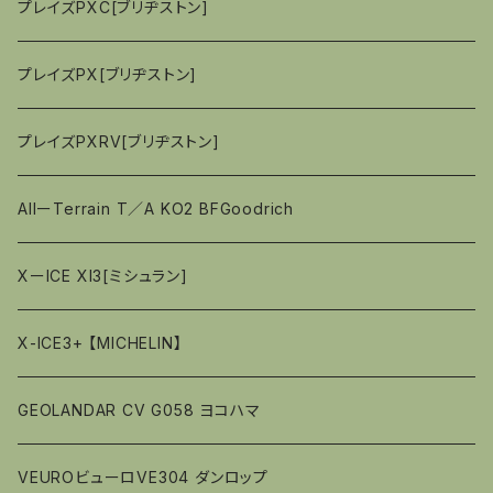
18ｲﾝﾁ
プレイズPXC[ブリヂストン]
偏平率（％）40
プレイズPX[ブリヂストン]
プレイズPXRV[ブリヂストン]
AllーTerrain T／A KO2 BFGoodrich
XーICE XI3[ミシュラン]
X-ICE3+ 【MICHELIN】
GEOLANDAR CV G058 ヨコハマ
VEUROビューロVE304 ダンロップ