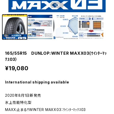
1
/4
165/55R15 DUNLOP:WINTER MAXX03(ｳｲﾝﾀｰﾏｯ
ｸｽ03）
¥19,080
International shipping available
2020年8月1日新発売
氷上性能特化型
MAXX止まる!!WINTER MAXX03：ｳｲﾝﾀｰﾏｯｸｽ03