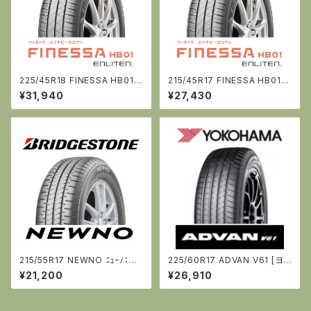
225/45R18 FINESSA HB01:
215/45R17 FINESSA HB01:
ブリヂストン
ブリヂストン
¥31,940
¥27,430
215/55R17 NEWNO ﾆｭｰﾉ：BR
225/60R17 ADVAN V61 [ヨコ
IDGESTONE
ハマ]
¥21,200
¥26,910