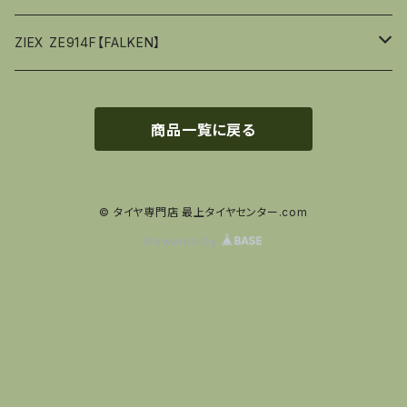
ZIEX ZE914F【FALKEN】
15ｲﾝﾁ
商品一覧に戻る
16ｲﾝﾁ
17ｲﾝﾁ
© タイヤ専門店 最上タイヤセンター.com
Powered by
18ｲﾝﾁ