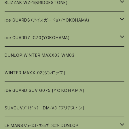
偏平率（％）５５
偏平率（％）60
偏平率（％）60
偏平率（％）５５
偏平率（％）65
偏平率（％）60
偏平率（％）60
偏平率（％）65
19ｲﾝﾁ
17ｲﾝﾁ
19ｲﾝﾁ
19ｲﾝﾁ
16ｲﾝﾁ
13ｲﾝﾁ
BLIZZAK WZ-1(BRIDGESTONE)
偏平率（％）５０
偏平率（％）５０
偏平率（％）55
偏平率（％）55
偏平率（％）５０
偏平率（％）60
偏平率（％）55
偏平率（％）55
偏平率（％）５０
偏平率（％）60
偏平率（％）55
偏平率（％）55
偏平率（％）65
偏平率（％）80
18ｲﾝﾁ
17ｲﾝﾁ
14ｲﾝﾁ
１３インチ
ice GUARD8（アイスガード８）(YOKOHAMA)
偏平率（％）４５
偏平率（％）４５
偏平率（％）55
偏平率（％）50
偏平率（％）55
偏平率（％）45
偏平率（％）60
偏平率（％）70
偏平率（％）50
偏平率（％）65
偏平率（％）70
偏平率（％）８０
18ｲﾝﾁ
15ｲﾝﾁ
１４インチ
１４インチ
ice GUARD7 IG70(YOKOHAMA)
偏平率（％）50
偏平率（％）50
偏平率（％）55
偏平率（％）65
偏平率（％）45
偏平率（％）60
偏平率（％）65
偏平率（％）７０
偏平率（％）60
偏平率（％）65
偏平率（％）７０
偏平率（％）７０
16ｲﾝﾁ
１５インチ
１５インチ
13ｲﾝﾁ
DUNLOP:WINTER MAXX03 WM03
偏平率（％）45
偏平率（％）55
偏平率（％）60
偏平率（％）６５
偏平率（％）55
偏平率（％）60
偏平率（％）６５
偏平率（％）６５
偏平率（％）65
偏平率（％）８０
偏平率（％）６５
17ｲﾝﾁ
１６インチ
１６インチ
14ｲﾝﾁ
WINTER MAXX 02[ダンロップ]
偏平率（％）50
偏平率（％）55
偏平率（％）50
偏平率（％）55
偏平率（％）６０
偏平率（％）６０
偏平率（％）60
偏平率（％）６５
偏平率（％）６０
偏平率（％）65
偏平率（％）８０
偏平率（％）８０
偏平率（％）70
18ｲﾝﾁ
１７インチ
１７インチ
15ｲﾝﾁ
ice GUARD SUV G075 [ＹＯＫＯＨＡＭＡ]
偏平率（％）45
偏平率（％）55
偏平率（％）６０
偏平率（％）５５
偏平率（％）60
偏平率（％）７０
偏平率（％）７０
偏平率（％）65
偏平率（％）65
偏平率（％）６５
偏平率（％）６５
偏平率（％）65
19ｲﾝﾁ
１８インチ
１８インチ
16ｲﾝﾁ
SUVCUVﾌﾞﾘｻﾞｯｸ DM-V3 [ブリヂストン]
偏平率（％）50
偏平率（％）５５
偏平率（％）55
偏平率（％）６５
偏平率（％）６５
偏平率（％）60
偏平率（％）60
偏平率（％）６０
偏平率（％）６０
偏平率（％）60
偏平率（％）50
偏平率（％）６５
偏平率（％）６５
偏平率（％）65
１９インチ
１９インチ
17ｲﾝﾁ
LE MANSⅤ+≪ﾙ･ﾏﾝ5ﾌﾟﾗｽ≫ DUNLOP