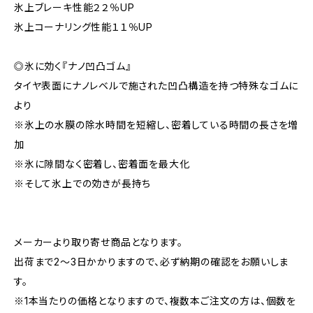
氷上ブレーキ性能２２％UP
氷上コーナリング性能１１％UP
◎氷に効く『ナノ凹凸ゴム』
タイヤ表面にナノレベルで施された凹凸構造を持つ特殊なゴムに
より
※氷上の水膜の除水時間を短縮し、密着している時間の長さを増
加
※氷に隙間なく密着し、密着面を最大化
※そして氷上での効きが長持ち
メーカーより取り寄せ商品となります。
出荷まで2～3日かかりますので、必ず納期の確認をお願いしま
す。
※1本当たりの価格となりますので、複数本ご注文の方は、個数を