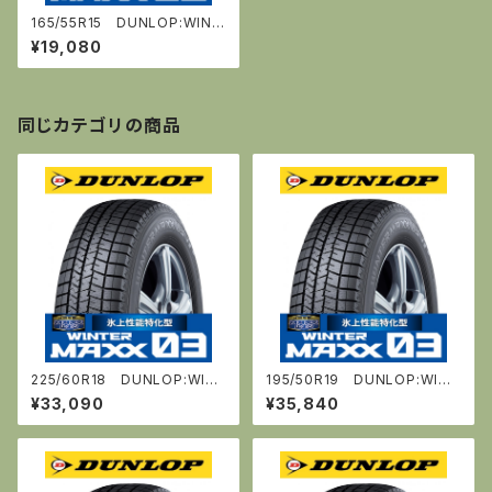
165/55R15 DUNLOP:WINT
ER MAXX03(ｳｲﾝﾀｰﾏｯｸｽ03）
¥19,080
同じカテゴリの商品
225/60R18 DUNLOP:WIN
195/50R19 DUNLOP:WINT
TER MAXX03(ｳｲﾝﾀｰﾏｯｸｽ03）
ER MAXX03(ｳｲﾝﾀｰﾏｯｸｽ03）
¥33,090
¥35,840