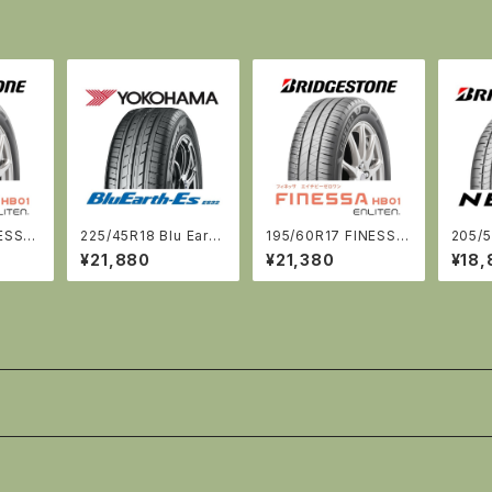
NESSA
225/45R18 Blu Earth
195/60R17 FINESSA
205/
ン
-ES ES32 [ヨコハマゴ
HB01:ブリヂストン
ﾆｭｰﾉ
¥21,880
¥21,380
¥18,
ム]