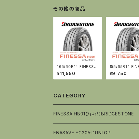
その他の商品
165/60R14 FINESSA
155/65R14 FI
HB01:ブリヂストン
HB01:ブリヂスト
¥11,550
¥9,750
CATEGORY
FINESSA HB01(ﾌｨﾈｯｻ)BRIDGESTONE
14ｲﾝﾁ
ENASAVE EC205:DUNLOP