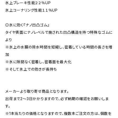
氷上ブレーキ性能２２％UP
氷上コーナリング性能１１％UP
◎氷に効く『ナノ凹凸ゴム』
タイヤ表面にナノレベルで施された凹凸構造を持つ特殊なゴムに
より
※氷上の水膜の除水時間を短縮し、密着している時間の長さを増
加
※氷に隙間なく密着し、密着面を最大化
※そして氷上での効きが長持ち
メーカーより取り寄せ商品となります。
出荷まで2～3日かかりますので、必ず納期の確認をお願いしま
す。
※1本当たりの価格となりますので、複数本ご注文の方は、個数を