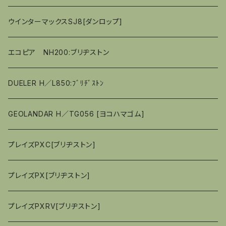
40ｼﾘｰｽﾞ
偏平率（％）55
偏平率（％）45
偏平率（％）55
偏平率（％）55
偏平率（％）55
偏平率（％）60
偏平率（％）55
偏平率（％）60
18ｲﾝﾁ
18ｲﾝﾁ
15ｲﾝﾁ
14ｲﾝﾁ
ウインターマックスSJ8[ダンロップ]
偏平率（％）50
偏平率（％）50
偏平率（％）55
偏平率（％）50
偏平率（％）55
偏平率（％）60
16ｲﾝﾁ
15ｲﾝﾁ
エコピア NH200:ブリヂストン
偏平率（％）45
偏平率（％）50
偏平率（％）45
偏平率（％）50
偏平率（％）55
17ｲﾝﾁ
16ｲﾝﾁ
DUELER H／L850:ﾌﾞﾘﾁﾞｽﾄﾝ
偏平率（％）45
偏平率（％）50
17ｲﾝﾁ
GEOLANDAR H／TG056 [ヨコハマゴム]
偏平率（％）45
18ｲﾝﾁ
プレイズPXC[ブリヂストン]
偏平率（％）40
プレイズPX[ブリヂストン]
プレイズPXRV[ブリヂストン]