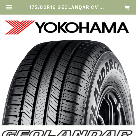
175/80R16 GEOLANDAR CV G0
58《ｼﾞｵﾗﾝﾀﾞｰ》 [ﾖｺﾊﾏ] | タイヤ専門
店 最上タイヤセンター.com