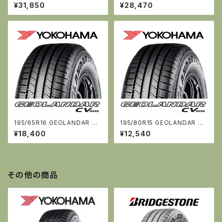
V G058《ｼﾞｵﾗﾝﾀﾞｰ》 [ﾖｺﾊﾏ]
G058《ｼﾞｵﾗﾝﾀﾞｰ》 [ﾖｺﾊﾏ]
¥31,850
¥28,470
195/65R16 GEOLANDAR CV
195/80R15 GEOLANDAR CV
G058《ｼﾞｵﾗﾝﾀﾞｰ》 [ﾖｺﾊﾏ]
G058《ｼﾞｵﾗﾝﾀﾞｰ》 [ﾖｺﾊﾏ]
¥18,400
¥12,540
その他の商品