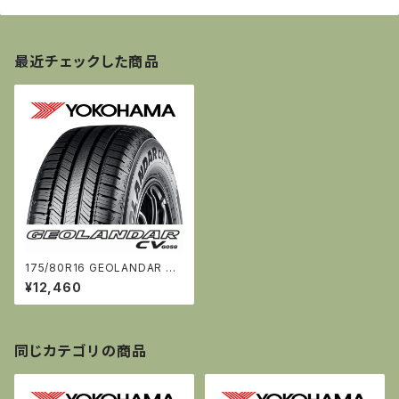
最近チェックした商品
175/80R16 GEOLANDAR CV
G058《ｼﾞｵﾗﾝﾀﾞｰ》 [ﾖｺﾊﾏ]
¥12,460
同じカテゴリの商品