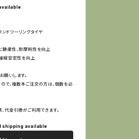
available
ランドツーリングタイヤ
に静粛性、耐摩耗性を向上
・操縦安定性を向上
お願いします。
すので、複数本ご注文の方は、個数を必
済、代金引換がご利用できます。
l shipping available