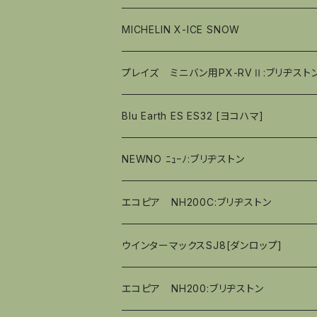
偏平率（％）40
偏平率（％）60
偏平率（％）60
60ｼﾘｰｽﾞ
偏平率（％）65
65ｼﾘｰｽﾞ
偏平率（％）65
19ｲﾝﾁ
１７ｲﾝﾁ
18ｲﾝﾁ
17ｲﾝﾁ
15ｲﾝﾁ
１４ｲﾝﾁ
MICHELIN X-ICE SNOW
偏平率（％）55
偏平率（％）55
55ｼｰｽﾞ
偏平率（％）60
60ｼｰｽﾞ
偏平率（％）55
60ｼﾘｰｽﾞ
偏平率（％）65
偏平率（％）65
20ｲﾝﾁ
１８ｲﾝﾁ
18ｲﾝﾁ
16ｲﾝﾁ
１５ｲﾝﾁ
14ｲﾝﾁ
プレイズ ミニバン用PX-RVⅡ:ブリヂスト
偏平率（％）55
55ｼｰｽﾞ
偏平率（％）50
55ｼﾘｰｽﾞ
偏平率（％）60
偏平率（％）45
55ｼﾘｰｽﾞ
偏平率（％）65
偏平率（％）65
偏平率（％）70
17ｲﾝﾁ
１６ｲﾝﾁ
15ｲﾝﾁ
15ｲﾝﾁ
Blu Earth ES ES32 [ヨコハマ]
偏平率（％）45
50ｼﾘｰｽﾞ
50ｼﾘｰｽﾞ
偏平率（％）60
偏平率（％）60
偏平率（％）65
偏平率（％）55
偏平率（％）65
偏平率（％）65
18ｲﾝﾁ
１７ｲﾝﾁ
16ｲﾝﾁ
16ｲﾝﾁ
13ｲﾝﾁ
NEWNO ﾆｭｰﾉ:ブリヂストン
45ｼﾘｰｽﾞ
45ｼﾘｰｽﾞ
偏平率（％）55
偏平率（％）55
偏平率（％）60
偏平率（％）50
偏平率（％）60
偏平率（％）60
偏平率（％）45
偏平率（％）60
偏平率（％）65
１８ｲﾝﾁ
17ｲﾝﾁ
17ｲﾝﾁ
14ｲﾝﾁ
13ｲﾝﾁ
エコピア NH200C:ブリヂストン
40ｼﾘｰｽﾞ
偏平率（％）55
偏平率（％）45
偏平率（％）55
偏平率（％）55
偏平率（％）55
偏平率（％）60
偏平率（％）55
偏平率（％）60
18ｲﾝﾁ
18ｲﾝﾁ
15ｲﾝﾁ
14ｲﾝﾁ
ウインターマックスSJ8[ダンロップ]
偏平率（％）50
偏平率（％）50
偏平率（％）55
偏平率（％）50
偏平率（％）55
偏平率（％）60
16ｲﾝﾁ
15ｲﾝﾁ
エコピア NH200:ブリヂストン