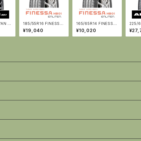
VAN V
185/55R16 FINESSA
165/65R14 FINESSA
225/
HB01:ブリヂストン
HB01:ブリヂストン
61 [
¥19,040
¥10,020
¥27,