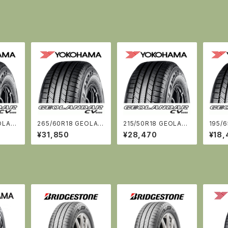
OLAN
265/60R18 GEOLAN
215/50R18 GEOLAN
195/
ｼﾞｵﾗﾝ
DAR CV G058《ｼﾞｵﾗﾝ
DAR CV G058《ｼﾞｵﾗﾝ
DAR 
¥31,850
¥28,470
¥18,
ﾀﾞｰ》 [ﾖｺﾊﾏ]
ﾀﾞｰ》 [ﾖｺﾊﾏ]
ﾀﾞｰ》 [