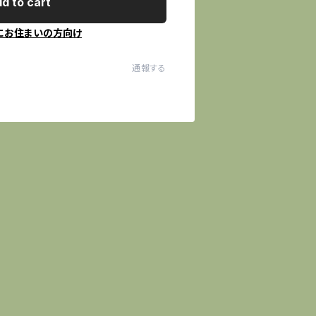
d to cart
にお住まいの方向け
通報する