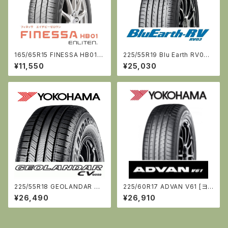
165/65R15 FINESSA HB01:
225/55R19 Blu Earth RV03
ブリヂストン
[ヨコハマ]
¥11,550
¥25,030
225/55R18 GEOLANDAR CV
225/60R17 ADVAN V61 [ヨコ
G058《ｼﾞｵﾗﾝﾀﾞｰ》 [ﾖｺﾊﾏ]
ハマ]
¥26,490
¥26,910