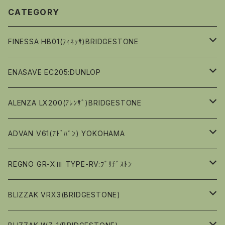
CATEGORY
FINESSA HB01(ﾌｨﾈｯｻ)BRIDGESTONE
14ｲﾝﾁ
ENASAVE EC205:DUNLOP
偏平率（％）７０
15ｲﾝﾁ
13ｲﾝﾁ
ALENZA LX200(ｱﾚﾝｻﾞ)BRIDGESTONE
偏平率（％）６５
偏平率（％）６５
偏平率（％）80
16ｲﾝﾁ
14ｲﾝﾁ
16ｲﾝﾁ
ADVAN V61(ｱﾄﾞﾊﾞﾝ) YOKOHAMA
偏平率（％）６０
偏平率（％）６０
偏平率（％）70
偏平率（％）６５
偏平率（％）70
偏平率（％）80
17ｲﾝﾁ
15ｲﾝﾁ
17ｲﾝﾁ
17ｲﾝﾁ
REGNO GR-XⅢ TYPE-RV:ﾌﾞﾘﾁﾞｽﾄﾝ
偏平率（％）５５
偏平率（％）65
偏平率（％）６０
偏平率（％）65
偏平率（％）70
偏平率（％）６０
偏平率（％）65
偏平率（％）65
偏平率（％）65
18ｲﾝﾁ
16ｲﾝﾁ
18ｲﾝﾁ
18ｲﾝﾁ
15ｲﾝﾁ
BLIZZAK VRX3(BRIDGESTONE)
偏平率（％）５５
偏平率（％）60
偏平率（％）５５
偏平率（％）60
偏平率（％）60
偏平率（％）５５
偏平率（％）65
偏平率（％）60
偏平率（％）60
偏平率（％）65
19ｲﾝﾁ
17ｲﾝﾁ
19ｲﾝﾁ
19ｲﾝﾁ
16ｲﾝﾁ
13ｲﾝﾁ