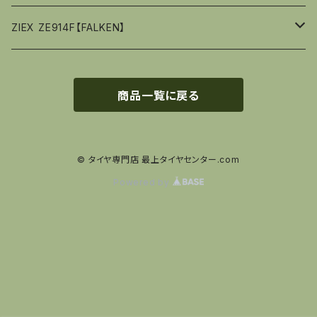
ZIEX ZE914F【FALKEN】
15ｲﾝﾁ
商品一覧に戻る
16ｲﾝﾁ
17ｲﾝﾁ
© タイヤ専門店 最上タイヤセンター.com
Powered by
18ｲﾝﾁ