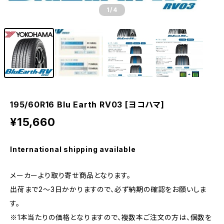
1
/4
195/60R16 Blu Earth RV03 [ヨコハマ]
¥15,660
International shipping available
メーカーより取り寄せ商品となります。
出荷まで2～3日かかりますので、必ず納期の確認をお願いしま
す。
※1本当たりの価格となりますので、複数本ご注文の方は、個数を