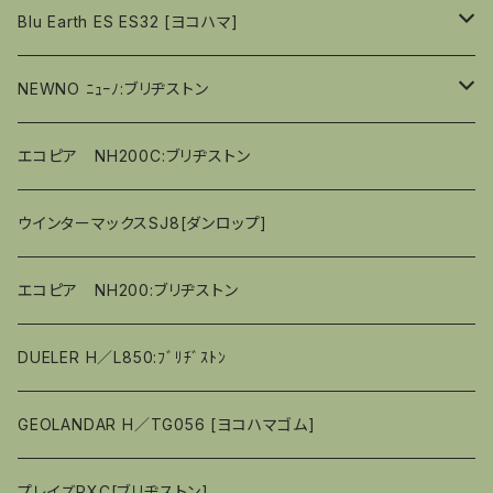
偏平率（％）55
55ｼｰｽﾞ
偏平率（％）50
55ｼﾘｰｽﾞ
偏平率（％）60
偏平率（％）45
55ｼﾘｰｽﾞ
偏平率（％）65
偏平率（％）65
偏平率（％）70
17ｲﾝﾁ
１６ｲﾝﾁ
15ｲﾝﾁ
15ｲﾝﾁ
Blu Earth ES ES32 [ヨコハマ]
偏平率（％）45
50ｼﾘｰｽﾞ
50ｼﾘｰｽﾞ
偏平率（％）60
偏平率（％）60
偏平率（％）65
偏平率（％）55
偏平率（％）65
偏平率（％）65
18ｲﾝﾁ
１７ｲﾝﾁ
16ｲﾝﾁ
16ｲﾝﾁ
13ｲﾝﾁ
NEWNO ﾆｭｰﾉ:ブリヂストン
45ｼﾘｰｽﾞ
45ｼﾘｰｽﾞ
偏平率（％）55
偏平率（％）55
偏平率（％）60
偏平率（％）50
偏平率（％）60
偏平率（％）60
偏平率（％）45
偏平率（％）60
偏平率（％）65
１８ｲﾝﾁ
17ｲﾝﾁ
17ｲﾝﾁ
14ｲﾝﾁ
13ｲﾝﾁ
エコピア NH200C:ブリヂストン
40ｼﾘｰｽﾞ
偏平率（％）55
偏平率（％）45
偏平率（％）55
偏平率（％）55
偏平率（％）55
偏平率（％）60
偏平率（％）55
偏平率（％）60
18ｲﾝﾁ
18ｲﾝﾁ
15ｲﾝﾁ
14ｲﾝﾁ
ウインターマックスSJ8[ダンロップ]
偏平率（％）50
偏平率（％）50
偏平率（％）55
偏平率（％）50
偏平率（％）55
偏平率（％）60
16ｲﾝﾁ
15ｲﾝﾁ
エコピア NH200:ブリヂストン
偏平率（％）45
偏平率（％）50
偏平率（％）45
偏平率（％）50
偏平率（％）55
17ｲﾝﾁ
16ｲﾝﾁ
DUELER H／L850:ﾌﾞﾘﾁﾞｽﾄﾝ
偏平率（％）45
偏平率（％）50
17ｲﾝﾁ
GEOLANDAR H／TG056 [ヨコハマゴム]
偏平率（％）45
18ｲﾝﾁ
プレイズPXC[ブリヂストン]