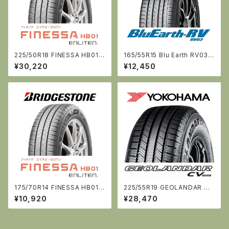
225/50R18 FINESSA HB01:
165/55R15 Blu Earth RV03
ブリヂストン
[ヨコハマ]
¥30,220
¥12,450
175/70R14 FINESSA HB01:
225/55R19 GEOLANDAR CV
ブリヂストン
G058《ｼﾞｵﾗﾝﾀﾞｰ》 [ﾖｺﾊﾏ]
¥10,920
¥28,470