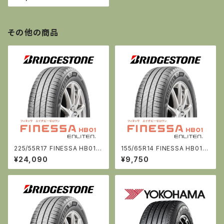
その他の商品
225/55R17 FINESSA HB01:
155/65R14 FINESSA HB01:
ブリヂストン
ブリヂストン
¥24,090
¥9,750