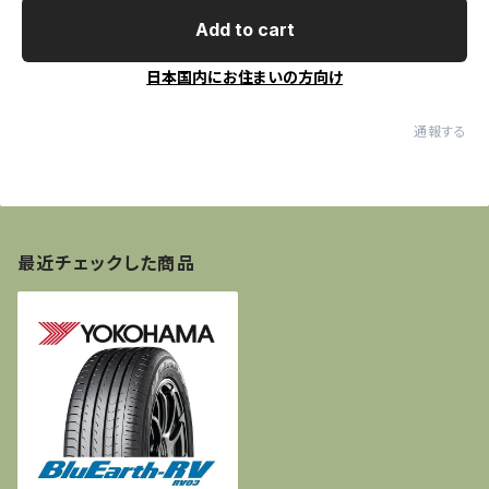
Add to cart
日本国内にお住まいの方向け
通報する
最近チェックした商品