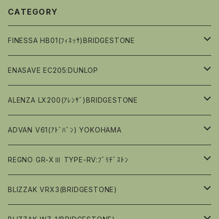
CATEGORY
FINESSA HB01(ﾌｨﾈｯｻ)BRIDGESTONE
14ｲﾝﾁ
ENASAVE EC205:DUNLOP
偏平率（％）７０
15ｲﾝﾁ
13ｲﾝﾁ
ALENZA LX200(ｱﾚﾝｻﾞ)BRIDGESTONE
偏平率（％）６５
偏平率（％）６５
偏平率（％）80
16ｲﾝﾁ
14ｲﾝﾁ
16ｲﾝﾁ
ADVAN V61(ｱﾄﾞﾊﾞﾝ) YOKOHAMA
偏平率（％）６０
偏平率（％）６０
偏平率（％）70
偏平率（％）６５
偏平率（％）70
偏平率（％）80
17ｲﾝﾁ
15ｲﾝﾁ
17ｲﾝﾁ
17ｲﾝﾁ
REGNO GR-XⅢ TYPE-RV:ﾌﾞﾘﾁﾞｽﾄﾝ
偏平率（％）５５
偏平率（％）65
偏平率（％）６０
偏平率（％）65
偏平率（％）70
偏平率（％）６０
偏平率（％）65
偏平率（％）65
偏平率（％）65
18ｲﾝﾁ
16ｲﾝﾁ
18ｲﾝﾁ
18ｲﾝﾁ
15ｲﾝﾁ
BLIZZAK VRX3(BRIDGESTONE)
偏平率（％）５５
偏平率（％）60
偏平率（％）５５
偏平率（％）60
偏平率（％）60
偏平率（％）５５
偏平率（％）65
偏平率（％）60
偏平率（％）60
偏平率（％）65
19ｲﾝﾁ
17ｲﾝﾁ
19ｲﾝﾁ
19ｲﾝﾁ
16ｲﾝﾁ
13ｲﾝﾁ