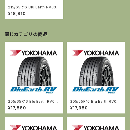
215/65R16 Blu Earth RV03
[ヨコハマ]
¥18,810
同じカテゴリの商品
205/65R16 Blu Earth RV03
205/55R16 Blu Earth RV03
[ヨコハマ]
[ヨコハマ]
¥17,880
¥17,380