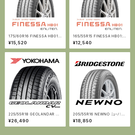
175/60R16 FINESSA HB01:
165/55R15 FINESSA HB01:ブ
ブリヂストン
リヂストン
¥15,520
¥12,540
225/55R18 GEOLANDAR CV
205/55R16 NEWNO ﾆｭｰﾉ：B
G058《ｼﾞｵﾗﾝﾀﾞｰ》 [ﾖｺﾊﾏ]
RIDGESTONE
¥26,490
¥18,850