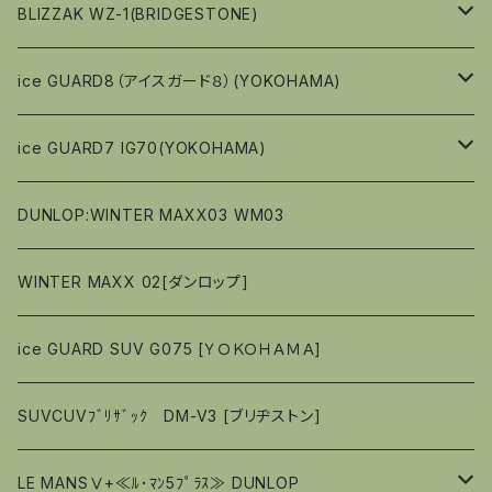
偏平率（％）５５
偏平率（％）60
偏平率（％）５５
偏平率（％）60
偏平率（％）60
偏平率（％）５５
偏平率（％）65
偏平率（％）60
偏平率（％）60
偏平率（％）65
19ｲﾝﾁ
17ｲﾝﾁ
19ｲﾝﾁ
19ｲﾝﾁ
16ｲﾝﾁ
13ｲﾝﾁ
BLIZZAK WZ-1(BRIDGESTONE)
偏平率（％）５０
偏平率（％）５０
偏平率（％）55
偏平率（％）55
偏平率（％）５０
偏平率（％）60
偏平率（％）55
偏平率（％）55
偏平率（％）５０
偏平率（％）60
偏平率（％）55
偏平率（％）55
偏平率（％）65
偏平率（％）80
18ｲﾝﾁ
17ｲﾝﾁ
14ｲﾝﾁ
１３インチ
ice GUARD8（アイスガード８）(YOKOHAMA)
偏平率（％）４５
偏平率（％）４５
偏平率（％）55
偏平率（％）50
偏平率（％）55
偏平率（％）45
偏平率（％）60
偏平率（％）70
偏平率（％）50
偏平率（％）65
偏平率（％）70
偏平率（％）８０
18ｲﾝﾁ
15ｲﾝﾁ
１４インチ
１４インチ
ice GUARD7 IG70(YOKOHAMA)
偏平率（％）50
偏平率（％）50
偏平率（％）55
偏平率（％）65
偏平率（％）45
偏平率（％）60
偏平率（％）65
偏平率（％）７０
偏平率（％）60
偏平率（％）65
偏平率（％）７０
偏平率（％）７０
16ｲﾝﾁ
１５インチ
１５インチ
13ｲﾝﾁ
DUNLOP:WINTER MAXX03 WM03
偏平率（％）45
偏平率（％）55
偏平率（％）60
偏平率（％）６５
偏平率（％）55
偏平率（％）60
偏平率（％）６５
偏平率（％）６５
偏平率（％）65
偏平率（％）８０
偏平率（％）６５
17ｲﾝﾁ
１６インチ
１６インチ
14ｲﾝﾁ
WINTER MAXX 02[ダンロップ]
偏平率（％）50
偏平率（％）55
偏平率（％）50
偏平率（％）55
偏平率（％）６０
偏平率（％）６０
偏平率（％）60
偏平率（％）６５
偏平率（％）６０
偏平率（％）65
偏平率（％）８０
偏平率（％）８０
偏平率（％）70
18ｲﾝﾁ
１７インチ
１７インチ
15ｲﾝﾁ
ice GUARD SUV G075 [ＹＯＫＯＨＡＭＡ]
偏平率（％）45
偏平率（％）55
偏平率（％）６０
偏平率（％）５５
偏平率（％）60
偏平率（％）７０
偏平率（％）７０
偏平率（％）65
偏平率（％）65
偏平率（％）６５
偏平率（％）６５
偏平率（％）65
19ｲﾝﾁ
１８インチ
１８インチ
16ｲﾝﾁ
SUVCUVﾌﾞﾘｻﾞｯｸ DM-V3 [ブリヂストン]
偏平率（％）50
偏平率（％）５５
偏平率（％）55
偏平率（％）６５
偏平率（％）６５
偏平率（％）60
偏平率（％）60
偏平率（％）６０
偏平率（％）６０
偏平率（％）60
偏平率（％）50
偏平率（％）６５
偏平率（％）６５
偏平率（％）65
１９インチ
１９インチ
17ｲﾝﾁ
LE MANSⅤ+≪ﾙ･ﾏﾝ5ﾌﾟﾗｽ≫ DUNLOP