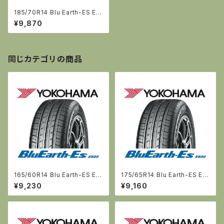
185/70R14 Blu Earth-ES ES
32 [ヨコハマゴム]
¥9,870
同じカテゴリの商品
165/60R14 Blu Earth-ES ES
175/65R14 Blu Earth-ES ES
32 [ヨコハマゴム]
32 [ヨコハマゴム]
¥9,230
¥9,160